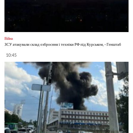
Війна
ЗСУ атакували склад озброєння і техніки РФ під Курськом, - Генштаб
10:45