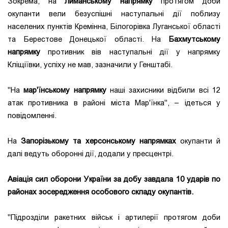
Зокрема, на
Лиманському напрямку
протягом доби
окупанти вели безуспішні наступальні дії поблизу
населених пунктів Кремінна, Білогорівка Луганської області
та Берестове Донецької області. На
Бахмутському
напрямку
противник вів наступальні дії у напрямку
Кліщіївки, успіху не мав, зазначили у Генштабі.
"На
мар'їнському напрямку
наші захисники відбили всі 12
атак противника в районі міста Мар'їнка", – ідеться у
повідомленні.
На
Запорізькому та херсонському напрямках
окупанти й
далі ведуть оборонні дії, додали у пресцентрі.
Авіація сил оборони України за добу завдала 10 ударів по
районах зосередження особового складу окупантів.
"Підрозділи ракетних військ і артилерії протягом доби