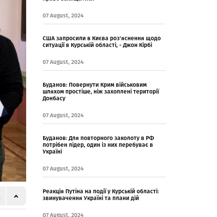
07 August, 2024
США запросили в Києва роз'яснення щодо
ситуації в Курській області, - Джон Кірбі
07 August, 2024
Буданов: Повернути Крим військовим
шляхом простіше, ніж захоплені території
Донбасу
07 August, 2024
Буданов: Для повторного заколоту в РФ
потрібен лідер, один із них перебуває в
Україні
07 August, 2024
Реакція Путіна на події у Курській області:
звинувачення Україні та плани дій
07 August, 2024