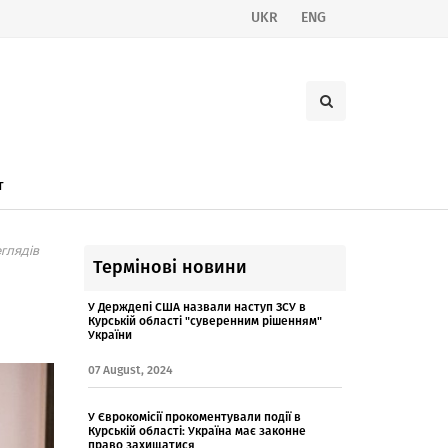
UKR
ENG
т
глядів
Термінові новини
У Держдепі США назвали наступ ЗСУ в
Курській області "суверенним рішенням"
України
07 August, 2024
У Єврокомісії прокоментували події в
Курській області: Україна має законне
право захищатися