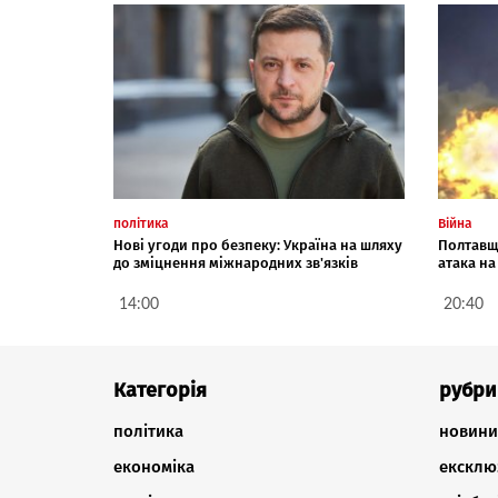
політика
Війна
Нові угоди про безпеку: Україна на шляху
Полтавщи
до зміцнення міжнародних зв'язків
атака н
14:00
20:40
Категорія
рубри
політика
новини
економіка
ексклю