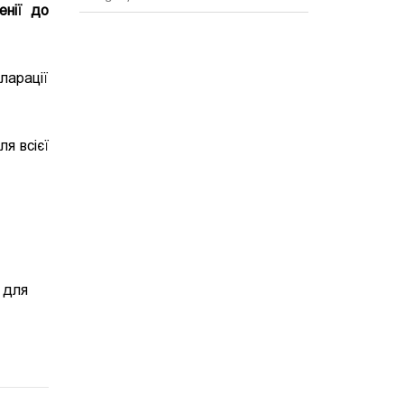
енії до
ларації
ля всієї
і для