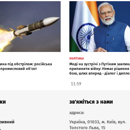
політика
на під обстрілом: російська
Моді на зустрічі з Путіним заклик
а промисловий об'єкт
припинити війну: Немає рішення 
бою, шлях вперед - діалог і дипл
11:59
ки
зв'яжіться з нами
адреса:
зивний
Україна, 01033, м. Київ, вул.
Толстого Льва, 15