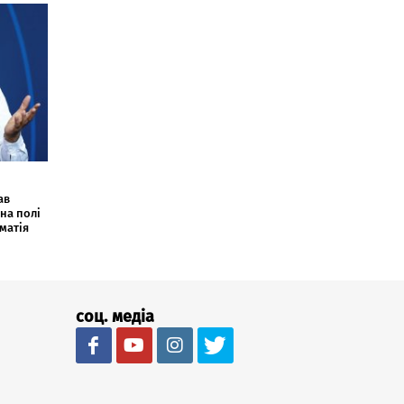
ав
на полі
оматія
соц. медіа