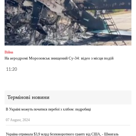
Війна
На аеродромі Морозовськ знищений Су-34: відео з місця подій
11:20
Термінові новини
В Україні можуть початися перебої з хлібом: подробиці
07 August, 2024
Україна отримала $3,9 млрд безповоротного гранту від США, - Шмигаль