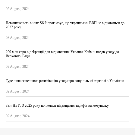
05 August, 2024
Невизначеність війни: S&P прогнозує, що український ВВП не відновиться до
2027 року
03 August, 2024
200 млн євро від Франції для відновлення України: Кабмін подав угоду до
Верховної Ради
02 August, 2024
Туреччина завершила ратифікацію угоди про зону вільної торгівлі з Україною
02 August, 2024
Звіт НБУ: З 2025 року почнеться підвищення тарифів на комуналку
02 August, 2024