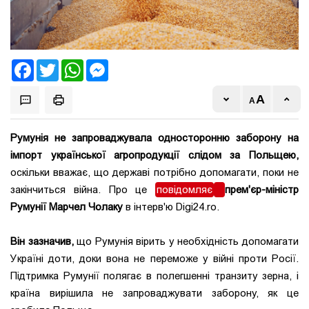
Facebook
Twitter
WhatsApp
Messenger
Румунія не запроваджувала односторонню заборону на
імпорт української агропродукції слідом за Польщею,
оскільки вважає, що державі потрібно допомагати, поки не
закінчиться війна. Про це
повідомляє
прем'єр-міністр
Румунії Марчел Чолаку
в інтерв'ю Digi24.ro.
Він зазначив,
що Румунія вірить у необхідність допомагати
Україні доти, доки вона не переможе у війні проти Росії.
Підтримка Румунії полягає в полегшенні транзиту зерна, і
країна вирішила не запроваджувати заборону, як це