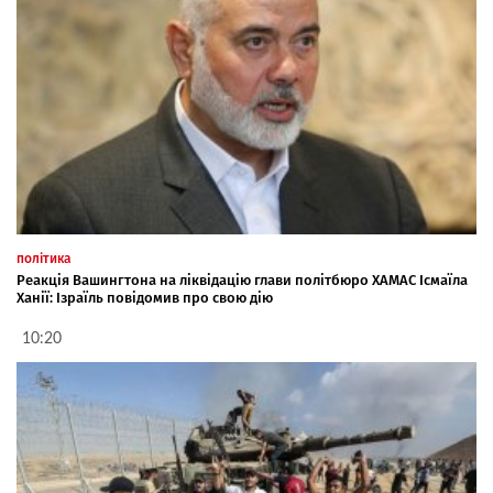
політика
Реакція Вашингтона на ліквідацію глави політбюро ХАМАС Ісмаїла
Ханії: Ізраїль повідомив про свою дію
10:20