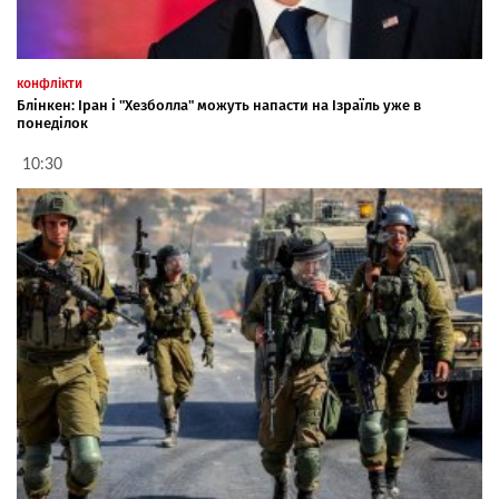
конфлікти
Блінкен: Іран і "Хезболла" можуть напасти на Ізраїль уже в
понеділок
10:30