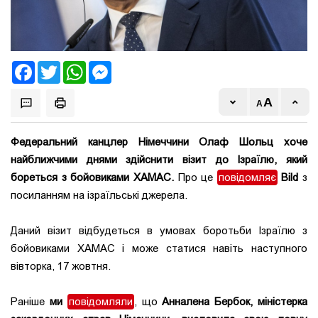
Facebook
Twitter
WhatsApp
Messenger
Федеральний канцлер Німеччини Олаф Шольц хоче
найближчими днями здійснити візит до Ізраїлю, який
бореться з бойовиками ХАМАС.
Про це
повідомляє
Bild
з
посиланням на ізраїльські джерела.
Даний візит відбудеться в умовах боротьби Ізраїлю з
бойовиками ХАМАС і може статися навіть наступного
вівторка, 17 жовтня.
Раніше
ми
повідомляли
, що
Анналена Бербок, міністерка