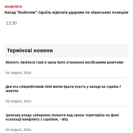
конфлікти
Напад "Хезболли": Ізраїль відповів ударами по ліванських позиціях
13:30
Термінові новини
Reuters: Авіабазу США в Іраку було атаковано російськими ракетами
06 August, 2024
Дев'ять співробітників ООН могли брати участь у нападі на Ізраїль 7
жовтня
06 August, 2024
Іранська влада забороняє польоти над своєю територією на фоні
ескалації конфлікту з Ізраїлем, - WSJ
05 August, 2024