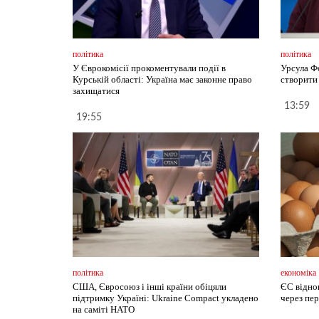
політика
політика
У Єврокомісії прокоментували події в
Урсула Ф
Курській області: Україна має законне право
створити
захищатися
13:59
19:55
політика
економіка
США, Євросоюз і інші країни обіцяли
ЄС віднов
підтримку Україні: Ukraine Compact укладено
через пе
на саміті НАТО