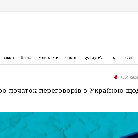
закон
Війна
конфлікти
спорт
КультурА
Події
світ
1351 пере
о початок переговорів з Україною що