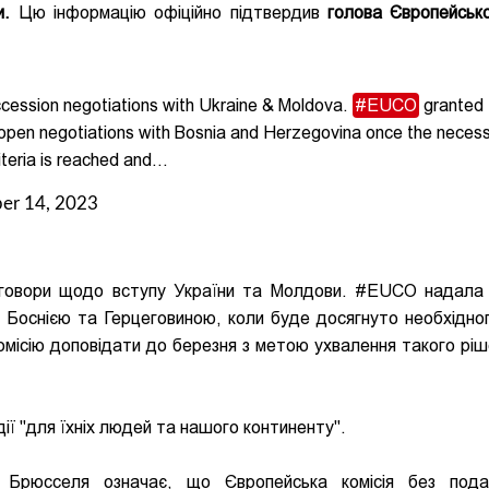
и.
Цю інформацію офіційно підтвердив
голова Європейськ
cession negotiations with Ukraine & Moldova.
#EUCO
granted
 open negotiations with Bosnia and Herzegovina once the neces
iteria is reached and…
er 14, 2023
еговори щодо вступу України та Молдови. #EUCO надала
з Боснією та Герцеговиною, коли буде досягнуто необхідног
комісію доповідати до березня з метою ухвалення такого ріш
дії "для їхніх людей та нашого континенту".
о Брюсселя означає, що Європейська комісія без пода