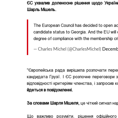
ЄС ухвалив доленосне рішення щодо Україн
Шарль Мішель.
The European Council has decided to open ac
candidate status to Georgia. And the EU will
degree of compliance with the membership cr
— Charles Michel (@CharlesMichel)
Decemb
"Європейська рада вирішила розпочати пер
кандидата Грузії. І ЄС розпочне переговори 
відповідності критеріям членства, і запросив 
йдеться в повідомленні.
За словами Шарля Мішеля,
це чіткий сигнал на
Що важливо розуміти, рішення офіційног