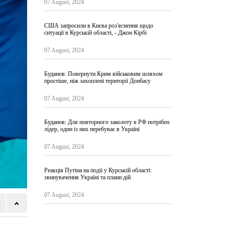
07 August, 2024
США запросили в Києва роз'яснення щодо
ситуації в Курській області, - Джон Кірбі
07 August, 2024
Буданов: Повернути Крим військовим шляхом
простіше, ніж захоплені території Донбасу
07 August, 2024
Буданов: Для повторного заколоту в РФ потрібен
лідер, один із них перебуває в Україні
07 August, 2024
Реакція Путіна на події у Курській області:
звинувачення Україні та плани дій
07 August, 2024