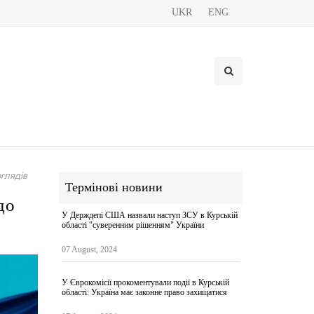
UKR
ENG
глядів
Термінові новини
до
У Держдепі США назвали наступ ЗСУ в Курській
області "суверенним рішенням" України
07 August, 2024
У Єврокомісії прокоментували події в Курській
області: Україна має законне право захищатися