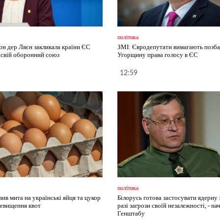
політика
он дер Ляєн закликала країни ЄС
ЗМІ: Євродепутати вимагають позб
 свій оборонний союз
Угорщину права голосу в ЄС
12:59
політика
ив мита на українські яйця та цукор
Білорусь готова застосувати ядерну
ревищення квот
разі загрози своїй незалежності, - на
Генштабу