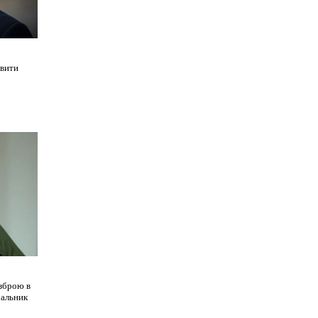
авити
 зброю в
чальник