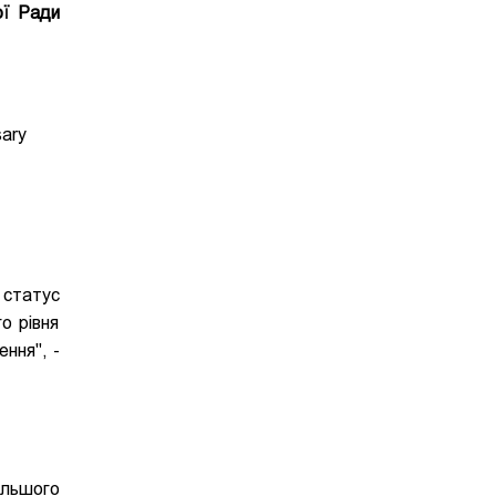
ої Ради
sary
 статус
о рівня
ення", -
льшого