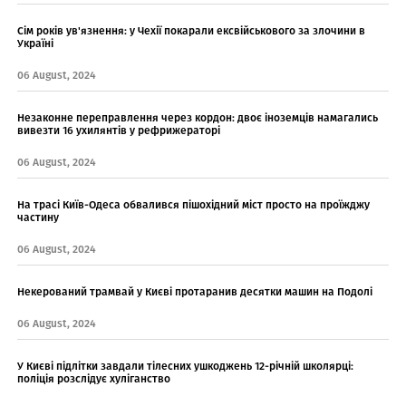
Сім років ув'язнення: у Чехії покарали ексвійськового за злочини в
Україні
06 August, 2024
Незаконне переправлення через кордон: двоє іноземців намагались
вивезти 16 ухилянтів у рефрижераторі
06 August, 2024
На трасі Київ-Одеса обвалився пішохідний міст просто на проїжджу
частину
06 August, 2024
Некерований трамвай у Києві протаранив десятки машин на Подолі
06 August, 2024
У Києві підлітки завдали тілесних ушкоджень 12-річній школярці:
поліція розслідує хуліганство