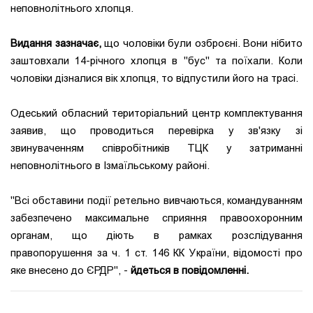
неповнолітнього хлопця.
Видання зазначає,
що чоловіки були озброєні. Вони нібито
заштовхали 14-річного хлопця в "бус" та поїхали. Коли
чоловіки дізналися вік хлопця, то відпустили його на трасі.
Одеський обласний територіальний центр комплектування
заявив, що проводиться перевірка у зв'язку зі
звинуваченням співробітників ТЦК у затриманні
неповнолітнього в Ізмаїльському районі.
"Всі обставини події ретельно вивчаються, командуванням
забезпечено максимальне сприяння правоохоронним
органам, що діють в рамках розслідування
правопорушення за ч. 1 ст. 146 КК України, відомості про
яке внесено до ЄРДР", -
йдеться в повідомленні.