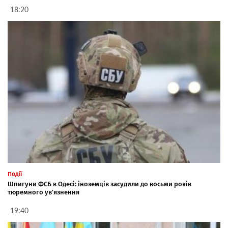
18:20
Події
Шпигуни ФСБ в Одесі: іноземців засудили до восьми років
тюремного ув'язнення
19:40