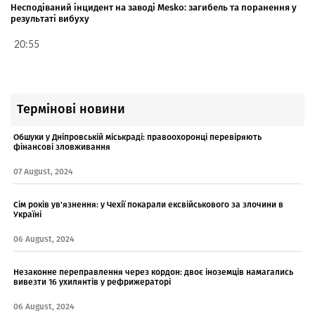
Несподіваний інцидент на заводі Mesko: загибель та поранення у
результаті вибуху
20:55
Термінові новини
Обшуки у Дніпровській міськраді: правоохоронці перевіряють
фінансові зловживання
07 August, 2024
Сім років ув'язнення: у Чехії покарали ексвійськового за злочини в
Україні
06 August, 2024
Незаконне переправлення через кордон: двоє іноземців намагались
вивезти 16 ухилянтів у рефрижераторі
06 August, 2024