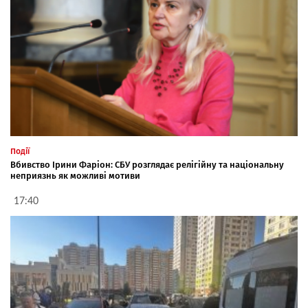
Події
Вбивство Ірини Фаріон: СБУ розглядає релігійну та національну
неприязнь як можливі мотиви
17:40