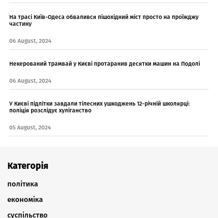
На трасі Київ-Одеса обвалився пішохідний міст просто на проїжджу
частину
06 August, 2024
Некерований трамвай у Києві протаранив десятки машин на Подолі
06 August, 2024
У Києві підлітки завдали тілесних ушкоджень 12-річній школярці:
поліція розслідує хуліганство
05 August, 2024
Категорія
політика
економіка
суспільство