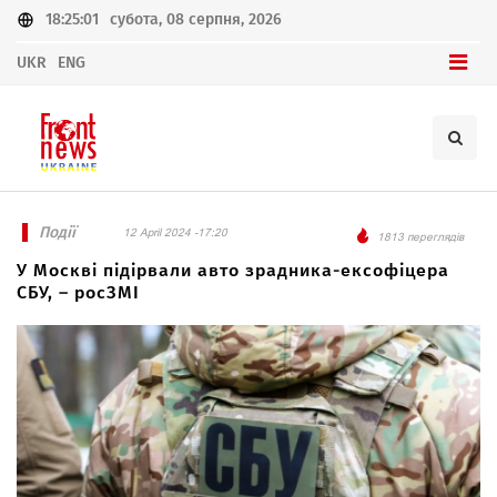
18:25:01
субота, 08 серпня, 2026
UKR
ENG
Події
12 April 2024 -17:20
1813 переглядів
У Москві підірвали авто зрадника-ексофіцера
СБУ, – росЗМІ