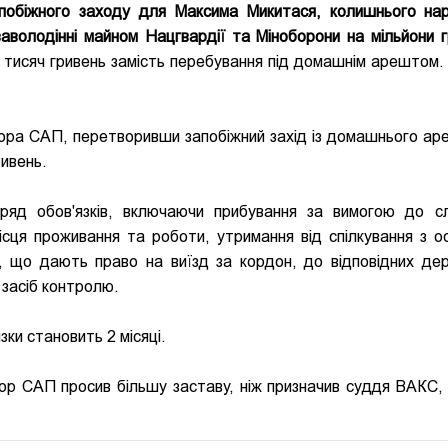
апобіжного заходу для Максима Микитася, колишнього на
аволодінні майном Нацгвардії та Міноборони на мільйони г
8 тисяч гривень замість перебування під домашнім арештом.
ора САП, перетворивши запобіжний захід із домашнього ар
ривень.
ряд обов'язків, включаючи прибування за вимогою до сл
ісця проживання та роботи, утримання від спілкування з о
ів, що дають право на виїзд за кордон, до відповідних де
 засіб контролю.
зки становить 2 місяці.
ор САП просив більшу заставу, ніж призначив суддя ВАКС, 