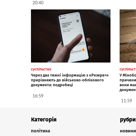
20:40
суспільство
суспільс
Через два тижні інформацію з «Резерв+»
У Міноб
прирівняють до військово-облікового
причини 
документа: подробиці
вони ма
докумен
16:59
11:59
Категорія
рубри
політика
новини