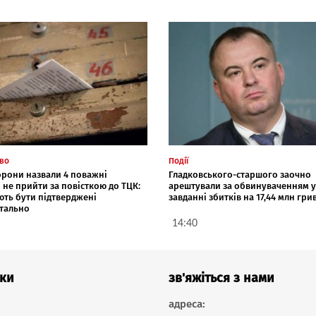
тво
Події
орони назвали 4 поважні
Гладковського-старшого заочно
не прийти за повісткою до ТЦК:
арештували за обвинуваченням у
ють бути підтверджені
завданні збитків на 17,44 млн гри
тально
14:40
ки
зв'яжіться з нами
адреса: