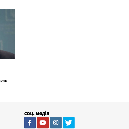
вень
соц. медіа