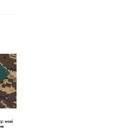
у: нові
ом