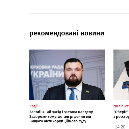
рекомендовані новини
Події
суспільс
Запобіжний захід і застава нардепу
"Оберіг
Задорожньому: деталі рішення від
з реєст
Вищого антикорупційного суду
14:20