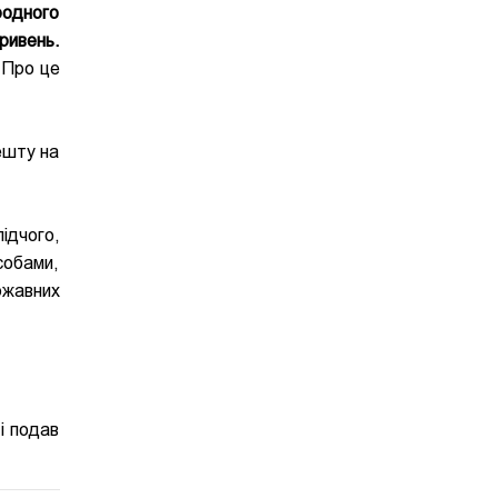
родного
ривень.
 Про це
ешту на
ідчого,
собами,
ржавних
і подав