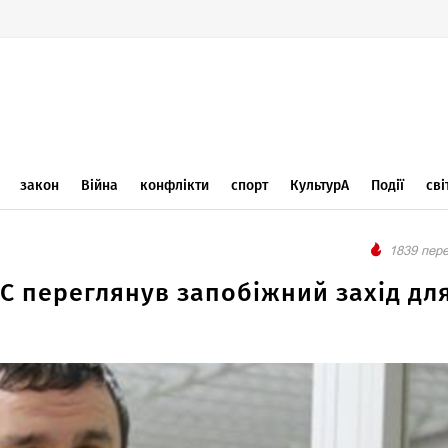
закон
Війна
конфлікти
спорт
КультурА
Події
сві
1839 пере
КС переглянув запобіжний захід дл