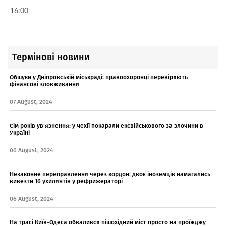
16:00
Термінові новини
Обшуки у Дніпровській міськраді: правоохоронці перевіряють
фінансові зловживання
07 August, 2024
Сім років ув'язнення: у Чехії покарали ексвійськового за злочини в
Україні
06 August, 2024
Незаконне переправлення через кордон: двоє іноземців намагались
вивезти 16 ухилянтів у рефрижераторі
06 August, 2024
На трасі Київ-Одеса обвалився пішохідний міст просто на проїжджу