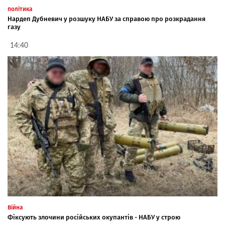
політика
Нардеп Дубневич у розшуку НАБУ за справою про розкрадання
газу
14:40
Війна
Фіксують злочини російських окупантів - НАБУ у строю