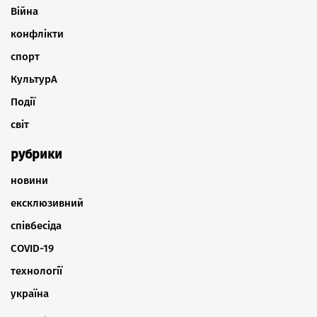
Війна
конфлікти
спорт
КультурА
Події
світ
рубрики
новини
ексклюзивний
співбесіда
COVID-19
технології
україна