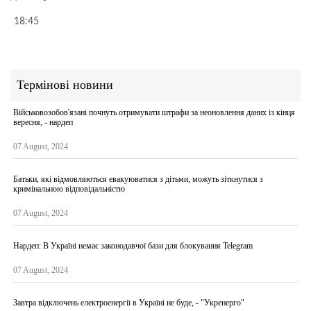
18:45
Термінові новини
Військовозобов'язані почнуть отримувати штрафи за неоновлення даних із кінця
вересня, - нардеп
07 August, 2024
Батьки, які відмовляються евакуюватися з дітьми, можуть зіткнутися з
кримінальною відповідальністю
07 August, 2024
Нардеп: В Україні немає законодавчої бази для блокування Telegram
07 August, 2024
Завтра відключень електроенергії в Україні не буде, - "Укренерго"