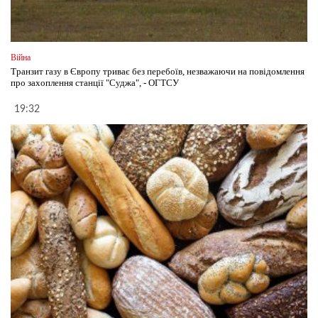
Війна
Транзит газу в Європу триває без перебоїв, незважаючи на повідомлення
про захоплення станції "Суджа", - ОГТСУ
19:32