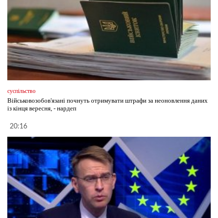
суспільство
Військовозобов'язані почнуть отримувати штрафи за неоновлення даних
із кінця вересня, - нардеп
20:16