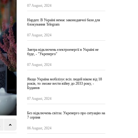
07 August, 2024
Нардеп: В Україні немає законодавчої бази для
блокування Telegram
07 August, 2024
Завтра відключень електроенергії в Україні не
буде, - "Укренерго"
07 August, 2024
Якщо Україна мобілізує всіх людей віком від 18
років, то зможе вести війну до 2033 року, -
Буданов
07 August, 2024
Без відключень світла: Укренерго про ситуацію на
7 серпня
06 August, 2024