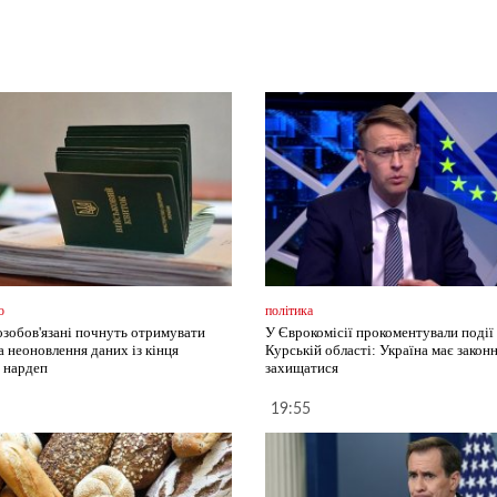
о
політика
озобов'язані почнуть отримувати
У Єврокомісії прокоментували події 
а неоновлення даних із кінця
Курській області: Україна має закон
- нардеп
захищатися
19:55