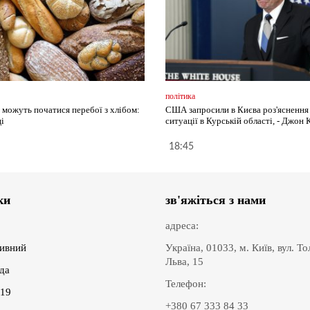
політика
і можуть початися перебої з хлібом:
США запросили в Києва роз'ясненн
і
ситуації в Курській області, - Джон 
18:45
ки
зв'яжіться з нами
адреса:
ивний
Україна, 01033, м. Київ, вул. Т
Льва, 15
іда
Телефон:
19
+380 67 333 84 33