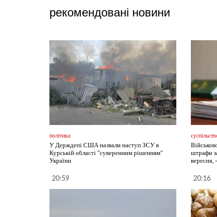
рекомендовані новини
політика
суспільств
У Держдепі США назвали наступ ЗСУ в
Військов
Курській області "суверенним рішенням"
штрафи з
України
вересня, 
20:59
20:16