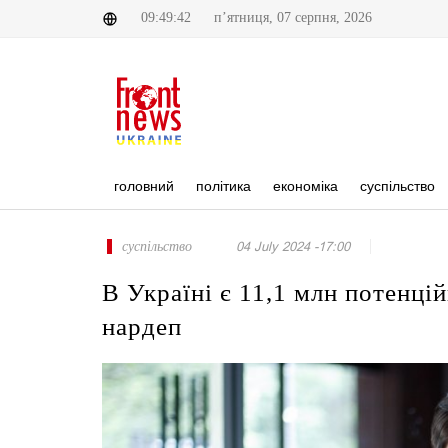
09:49:42
п’ятниця, 07 серпня, 2026
головний
політика
економіка
суспільство
суспільство
04 July 2024 -17:00
В Україні є 11,1 млн потенцій
нардеп