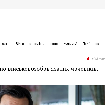
закон
Війна
конфлікти
спорт
КультурА
Події
світ
1443 пере
но військовозобов'язаних чоловіків, -