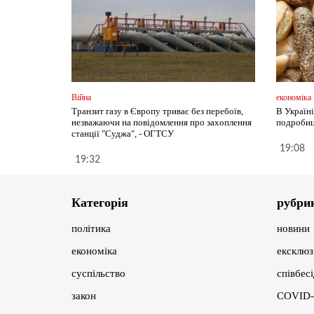
Війна
економіка
Транзит газу в Європу триває без перебоїв,
В Україн
незважаючи на повідомлення про захоплення
подробиц
станції "Суджа", - ОГТСУ
19:08
19:32
Категорія
рубри
політика
новини
економіка
ексклюз
суспільство
співбес
закон
COVID-