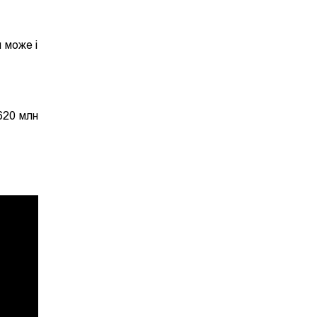
н може і
620 млн