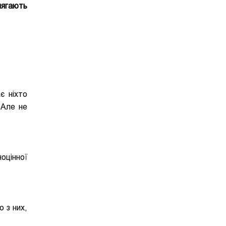
длягають
є ніхто
 Але не
оцінної
о з них,