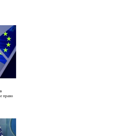
в
не право