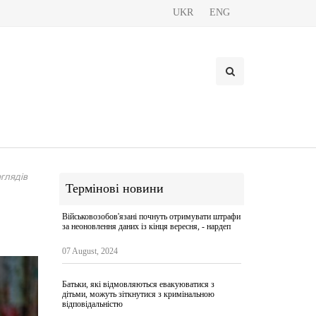
UKR
ENG
глядів
Термінові новини
Військовозобов'язані почнуть отримувати штрафи
за неоновлення даних із кінця вересня, - нардеп
07 August, 2024
Батьки, які відмовляються евакуюватися з
дітьми, можуть зіткнутися з кримінальною
відповідальністю