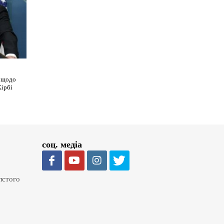
я щодо
Кірбі
соц. медіа
олстого