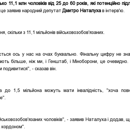
ко 11,1 млн чоловіків від 25 до 60 років, які потенційно пі
це заявив народний депутат
Дмитро Наталуха
в інтерв'ю.
, скільки з 11,1 мільйонів військовозобов'язаних.
ться ось у нас на очах буквально. Фінальну цифру не зна
ають більше, ніж ми, і Генштаб, і Міноборони, це очевидно.
 подивитися", - сказав він.
 до 1,5 мільйона можуть мати інвалідність, "хоча повн
е".
ськовозобов'язаних чоловіків", - заявив Наталуха і додав, щ
а кордоном".