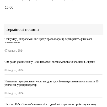
15:00
Термінові новини
Обшуки у Дніпровській міськраді: правоохоронці перевіряють фінансові
зловживання
07 August, 2024
Сім років ув'язнення: у Чехії покарали ексвійськового за злочини в Україні
06 August, 2024
Незаконне переправлення через кордон: двоє іноземців намагались вивезти 16
ухилянтів у рефрижераторі
06 August, 2024
На трасі Київ-Одеса обвалився пішохідний міст просто на проїжджу частину