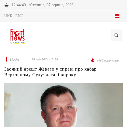
12:44:40
п’ятниця, 07 серпня, 2026
UKR
ENG
Події
10 July 2024 -16:20
1485 переглядів
Заочний арешт Жеваго у справі про хабар
Верховному Суду: деталі вироку