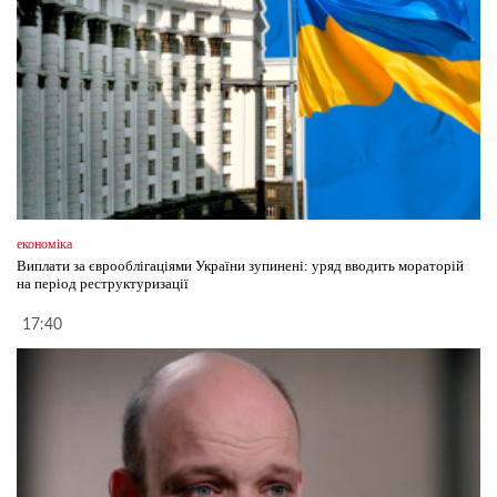
економіка
Виплати за єврооблігаціями України зупинені: уряд вводить мораторій
на період реструктуризації
17:40