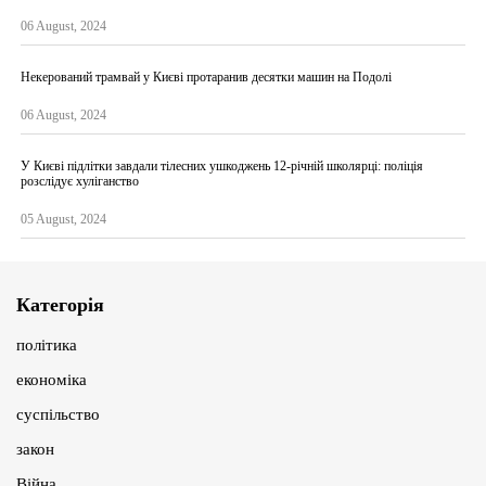
06 August, 2024
Некерований трамвай у Києві протаранив десятки машин на Подолі
06 August, 2024
У Києві підлітки завдали тілесних ушкоджень 12-річній школярці: поліція
розслідує хуліганство
05 August, 2024
Категорія
політика
економіка
суспільство
закон
Війна