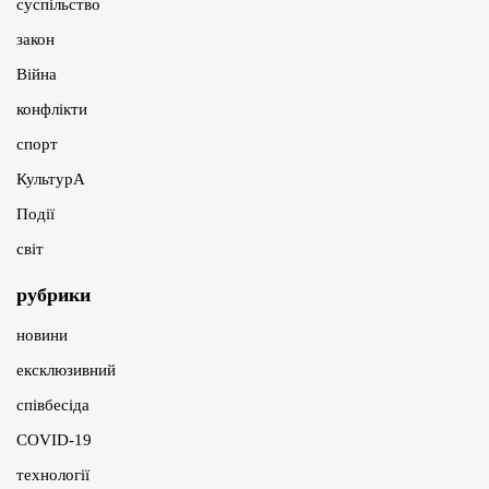
суспільство
закон
Війна
конфлікти
спорт
КультурА
Події
світ
рубрики
новини
ексклюзивний
співбесіда
COVID-19
технології