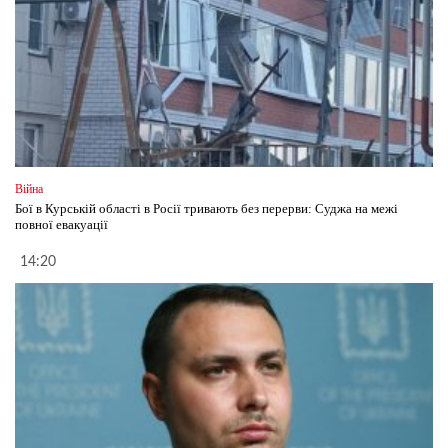
Війна
Бої в Курській області в Росії тривають без перерви: Суджа на межі
повної евакуації
14:20