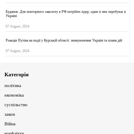
Буданов: Для повторного заколоту в РФ потрібен лідер, один із них перебуває в
Україні
07 August, 2024
Реакція Путіна на події у Курській області: звинувачення Україні та плани дій
07 August, 2024
Категорія
політика
економіка
суспільство
закон
Війна
конфлікти