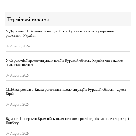
Термінові новини
У Держдепі США назвали наступ ЗСУ в Курській області "суверенним
рішенням" України
07 August, 2024
У Єврокомісії прокоментували події в Курській області: Україна має законне
право захищатися
07 August, 2024
США запросили в Києва роз'яснення щодо ситуації в Курській області, - Джон
Кірбі
07 August, 2024
Буданов: Повернути Крим військовим шляхом простіше, ніж захоплені території
Донбасу
07 August, 2024