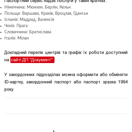
Паспортний сервіс надає послуги у таких країнах:
Німеччина: Мюнхен, Берлін, Кельн
Польща: Варшава, Краків, Вроцлав, Гданськ
Іспанія: Мадрид, Валенсія
Чехія: Прага
Словаччина: Братислава
Італія: Мілан
Докладний перелік центрів та графік їх роботи доступний
на
сайті ДП "Документ".
У закордонних підрозділах можна оформити або обміняти
ID-картку, закордонний паспорт або паспорт зразка 1994
року.