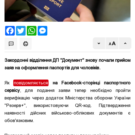
Facebook
Twitter
WhatsApp
Messenger
Закордонні відділення ДП "Документ" знову почали прийом
заяв на оформлення паспортів для чоловіків.
Як
повідомляється
на Facebook-сторінці
паспортного
сервісу
,
для подання заяви тепер необхідно пройти
верифікацію через додаток Міністерства оборони України
"Резерв+", використовуючи QR-код. Підтвердження
наявності дійсних військово-облікових документів є
обов'язковим.