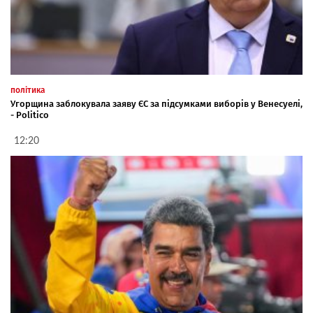
політика
Угорщина заблокувала заяву ЄС за підсумками виборів у Венесуелі,
- Politico
12:20