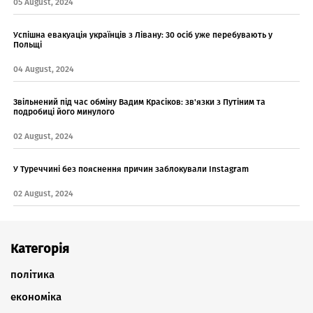
05 August, 2024
Успішна евакуація українців з Лівану: 30 осіб уже перебувають у
Польщі
04 August, 2024
Звільнений під час обміну Вадим Красіков: зв'язки з Путіним та
подробиці його минулого
02 August, 2024
У Туреччині без пояснення причин заблокували Instagram
02 August, 2024
Категорія
політика
економіка