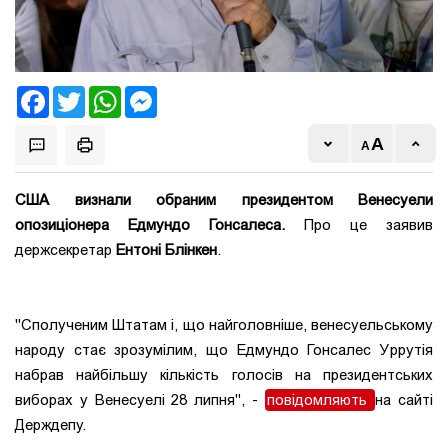
Facebook
Twitter
WhatsApp
Messenger
США визнали обраним президентом Венесуели
опозиціонера Едмундо Гонсалеса.
Про це заявив
держсекретар
Ентоні Блінкен
.
"Сполученим Штатам і, що найголовніше, венесуельському
народу стає зрозумілим, що Едмундо Гонсалес Уррутія
набрав найбільшу кількість голосів на президентських
виборах у Венесуелі 28 липня", -
повідомляють
на сайті
Держдепу.