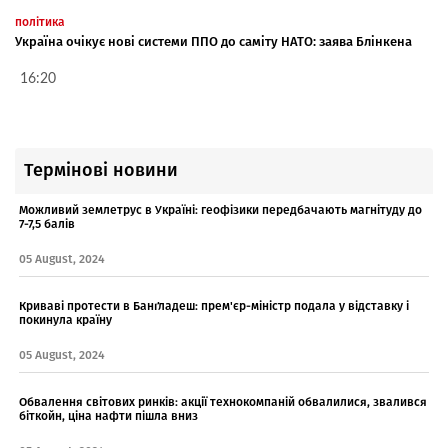
політика
Україна очікує нові системи ППО до саміту НАТО: заява Блінкена
16:20
Термінові новини
Можливий землетрус в Україні: геофізики передбачають магнітуду до
7-7,5 балів
05 August, 2024
Криваві протести в Банґладеш: прем'єр-міністр подала у відставку і
покинула країну
05 August, 2024
Обвалення світових ринків: акції технокомпаній обвалилися, звалився
біткойн, ціна нафти пішла вниз