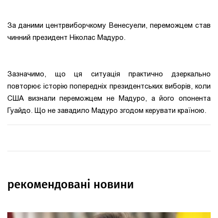
За даними центрвиборчкому Венесуели, переможцем став
чинний президент Ніколас Мадуро.
Зазначимо, що ця ситуація практично дзеркально
повторює історію попередніх президентських виборів, коли
США визнали переможцем не Мадуро, а його опонента
Гуайдо. Що не завадило Мадуро згодом керувати країною.
рекомендовані новини