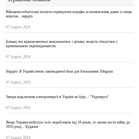
Військовозобов'язані почнуть отримувати штрафи за неоновлення даних із кінця
вересня, - нардеп
07 August, 2024
Батьки, які відмовляються евакуюватися з дітьми, можуть зіткнутися з
кримінальною відповідальністю
07 August, 2024
Нардеп: В Україні немає законодавчої бази для блокування Telegram
07 August, 2024
Завтра відключень електроенергії в Україні не буде, - "Укренерго"
07 August, 2024
Якщо Україна мобілізує всіх людей віком від 18 років, то зможе вести війну до
2033 року, - Буданов
07 August, 2024