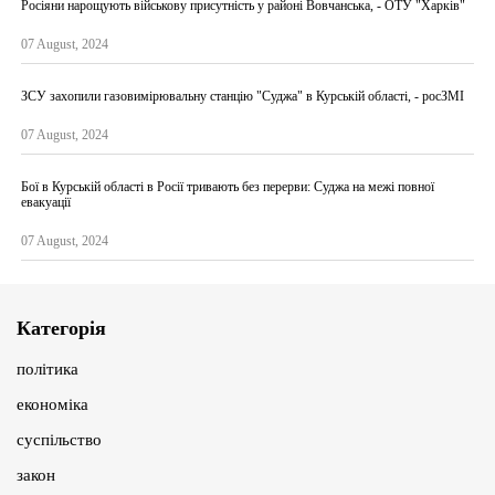
Росіяни нарощують військову присутність у районі Вовчанська, - ОТУ "Харків"
07 August, 2024
ЗСУ захопили газовимірювальну станцію "Суджа" в Курській області, - росЗМІ
07 August, 2024
Бої в Курській області в Росії тривають без перерви: Суджа на межі повної
евакуації
07 August, 2024
Категорія
політика
економіка
суспільство
закон