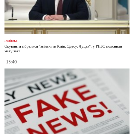
політика
Окупанти зібралися "звільняти Київ, Одесу, Луцьк": у РНБО пояснили
мету заяв
15:40