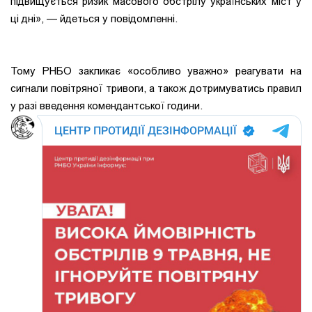
підвищується ризик масового обстрілу українських міст у
ці дні», — йдеться у повідомленні.
Тому РНБО закликає «особливо уважно» реагувати на
сигнали повітряної тривоги, а також дотримуватись правил
у разі введення комендантської години.