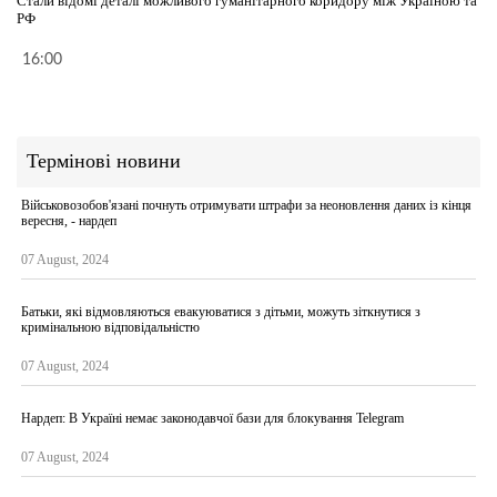
Стали відомі деталі можливого гуманітарного коридору між Україною та
РФ
16:00
Термінові новини
Військовозобов'язані почнуть отримувати штрафи за неоновлення даних із кінця
вересня, - нардеп
07 August, 2024
Батьки, які відмовляються евакуюватися з дітьми, можуть зіткнутися з
кримінальною відповідальністю
07 August, 2024
Нардеп: В Україні немає законодавчої бази для блокування Telegram
07 August, 2024