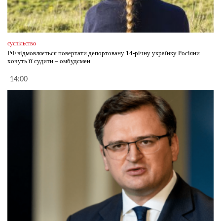
суспільство
РФ відмовляється повертати депортовану 14-річну українку Росіяни
хочуть її судити – омбудсмен
14:00