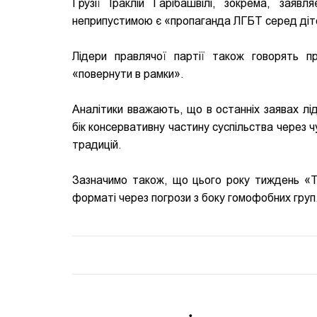
Грузії Іраклій Гарібашвілі, зокрема, зая
неприпустимою є «пропаганда ЛГБТ серед діте
Лідери правлячої партії також говорять п
«повернути в рамки».
Аналітики вважають, що в останніх заявах лід
бік консервативну частину суспільства через 
традицій.
Зазначимо також, що цього року тиждень «Тбі
форматі через погрози з боку гомофобних груп