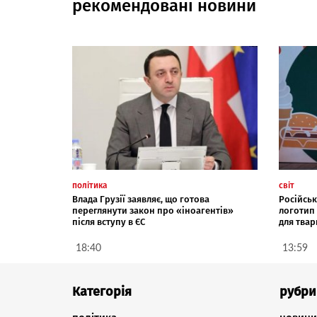
рекомендовані новини
політика
світ
Влада Грузії заявляє, що готова
Російськ
переглянути закон про «іноагентів»
логотип
після вступу в ЄС
для тва
18:40
13:59
Категорія
рубри