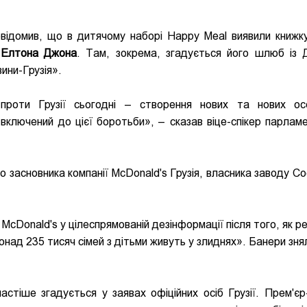
ідомив, що в дитячому наборі Happy Meal виявили книжку,
а
Елтона Джона
. Там, зокрема, згадується його шлюб із 
ини-Грузія».
и проти Грузії сьогодні – створення нових та нових ос
ключений до цієї боротьби», – сказав віце-спікер парламе
о засновника компанії McDonald's Грузія, власника заводу C
McDonald's у цілеспрямованій дезінформації після того, як р
понад 235 тисяч сімей з дітьми живуть у злиднях». Банери зня
тіше згадується у заявах офіційних осіб Грузії. Прем'єр-