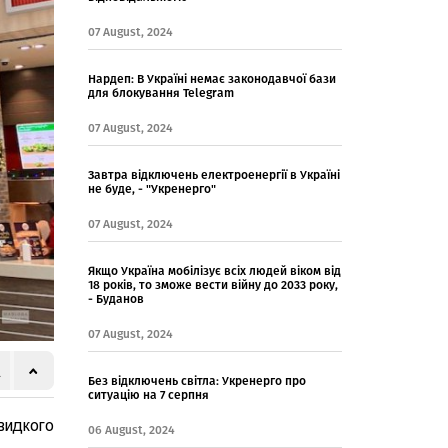
07 August, 2024
Нардеп: В Україні немає законодавчої бази
для блокування Telegram
07 August, 2024
Завтра відключень електроенергії в Україні
не буде, - "Укренерго"
07 August, 2024
Якщо Україна мобілізує всіх людей віком від
18 років, то зможе вести війну до 2033 року,
- Буданов
07 August, 2024
Без відключень світла: Укренерго про
ситуацію на 7 серпня
видкого
06 August, 2024