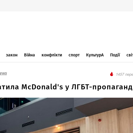
закон
Війна
конфлікти
спорт
КультурА
Події
сві
News
1457 пере
тила McDonald's у ЛГБТ-пропаганд