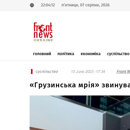
22:04:12
п’ятниця, 07 серпня, 2026
головний
політика
економіка
суспільство
суспільство
Front 
13 June 2023 -17:34
«Грузинська мрія» звинува