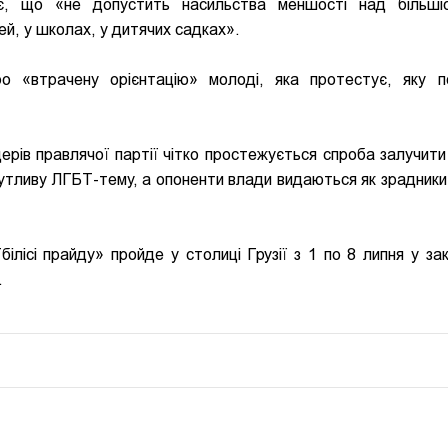
вляє, що «не допустить насильства меншості над більші
й, у школах, у дитячих садках».
ро «втрачену орієнтацію» молоді, яка протестує, яку п
ерів правлячої партії чітко простежується спроба залучити 
чутливу ЛГБТ-тему, а опоненти влади видаються як зрадники 
лісі прайду» пройде у столиці Грузії з 1 по 8 липня у за
.