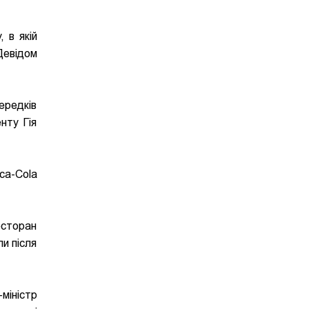
 в якій
Девідом
ередків
нту Гія
oca-Cola
есторан
ли після
міністр