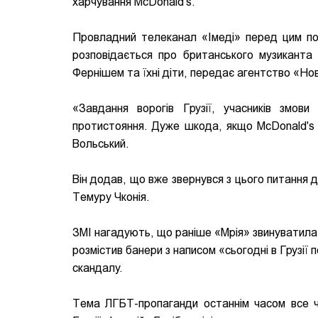
харчування McDonald's.
Провладний телеканал «Імеді» перед цим пов
розповідається про британського музикант
Фернішем та їхні діти, передає агентство «Нов
«Завдання ворогів Грузії, учасників змов
протистояння. Дуже шкода, якщо McDonald's в
Вольський.
Він додав, що вже звернувся з цього питання д
Темуру Чконія.
ЗМІ нагадують, що раніше «Мрія» звинуватила 
розмістив банери з написом «сьогодні в Грузії 
скандалу.
Тема ЛГБТ-пропаганди останнім часом все час