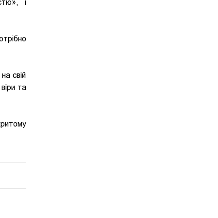
стю», і
отрібно
на свій
віри та
критому