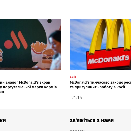
світ
ий аналог McDonald's вкрав
McDonald's тимчасово закриє ре
 у португальської марки кормів
та призупинить роботу в Росії
рин
21:15
ки
зв'яжіться з нами