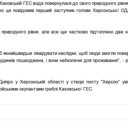
а Каховській ГЕС вода повернулася до свого природного рівня
Про це повідомив перший заступник голови Херсонської О
риродного рівня, але все ще частково підтоплено два н
б якнайшвидше ліквідувати наслідки, щоб люди змогли пове
удинків пошкоджена, і вони небезпечні для проживання", - р
ніпро у Херсонській області у створі посту "Херсон" ув
сійськими окупантами греблі Каховської ГЕС.