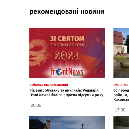
рекомендовані новини
рубрика
ексклюзивний
суспільс
Рік випробувань та викликів: Редакція
ЄС перед
Front News Ukraine підвела підсумки року
райони,
Каховськ
20:06
17:30