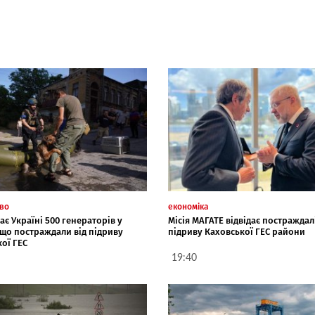
тво
економіка
ає Україні 500 генераторів у
Місія МАГАТЕ відвідає постраждалі
 що постраждали від підриву
підриву Каховської ГЕС райони
ої ГЕС
19:40