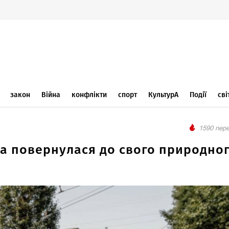
закон
Війна
конфлікти
спорт
КультурА
Події
сві
1590 пере
да повернулася до свого природно