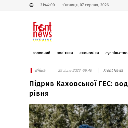
21:44:00
п’ятниця, 07 серпня, 2026
головний
політика
економіка
суспільство
Війна
Front News
29 June 2023 -09:40
Підрив Каховської ГЕС: во
рівня