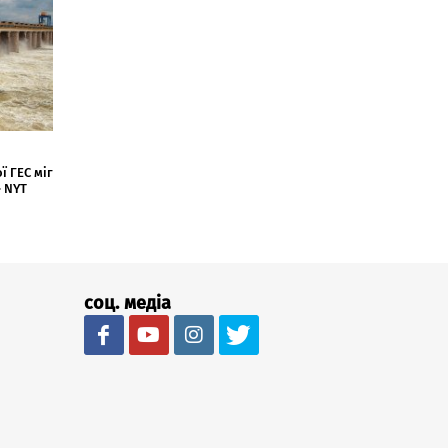
 ГЕС міг
- NYT
соц. медіа