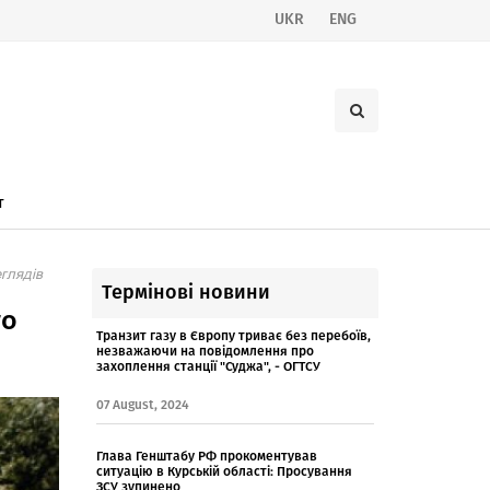
UKR
ENG
т
глядів
Термінові новини
го
Транзит газу в Європу триває без перебоїв,
незважаючи на повідомлення про
захоплення станції "Суджа", - ОГТСУ
07 August, 2024
Глава Генштабу РФ прокоментував
ситуацію в Курській області: Просування
ЗСУ зупинено