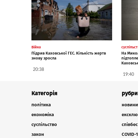
Війна
суспільс
Підрив Каховської ГЕС. Кількість жертв
На Мико
знову зросла
підтопле
Каховськ
20:38
19:40
Категорія
рубри
політика
новини
економіка
ексклю
суспільство
співбес
закон
COVID-1