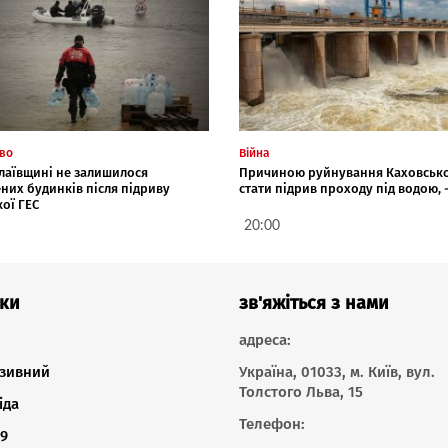
тво
Війна
лаївщині не залишилося
Причиною руйнування Каховської
них будинків після підриву
стати підрив проходу під водою, 
ої ГЕС
20:00
ки
зв'яжіться з нами
адреса:
зивний
Україна, 01033, м. Київ, вул.
Толстого Льва, 15
іда
Телефон:
9