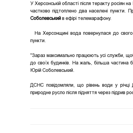
У Херсонській області після теракту росіян н
частково підтоплено два населені пункти. 
Соболевський
в ефірі телемарафону.
На Херсонщині вода повернулася до свого п
пункти.
"Зараз максимально працюють усі служби, що
до своїх будинків. На жаль, більша частина б
Юрій Соболевський.
ДСНС повідомляли, що рівень води у річці Д
природне русло після підняття через підрив ро