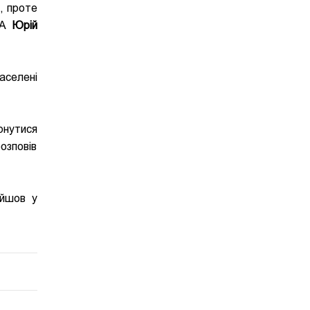
, проте
ДА
Юрій
аселені
рнутися
озповів
ійшов у