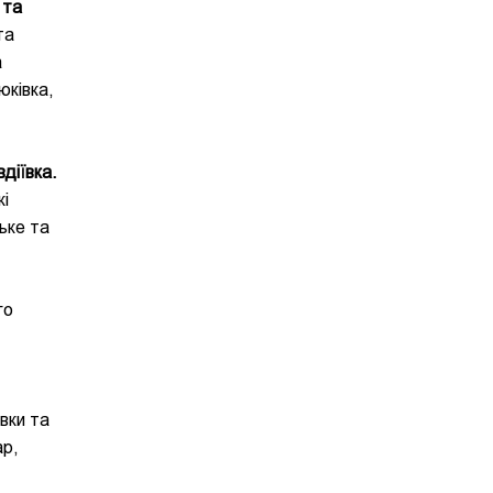
 та
та
а
юківка,
діївка.
кі
ьке та
го
вки та
ар,