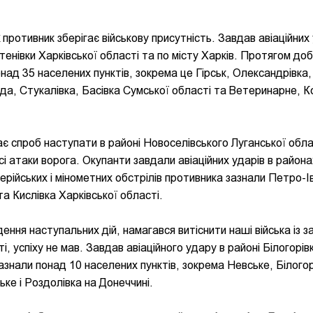
противник зберігає військову присутність. Завдав авіаційних
енівки Харківської області та по місту Харків. Протягом до
онад 35 населених пунктів, зокрема це Гірськ, Олександрівка,
уда, Стукалівка, Басівка Сумської області та Ветеринарне, К
є спроб наступати в районі Новоселівського Луганської обла
сі атаки ворога. Окупанти завдали авіаційних ударів в района
лерійських і мінометних обстрілів противника зазнали Петро-І
а Кислівка Харківської області.
дення наступальних дій, намагався витіснити наші війська із 
і, успіху не мав. Завдав авіаційного удару в районі Білогорів
зазнали понад 10 населених пунктів, зокрема Невське, Білогор
ьке і Роздолівка на Донеччині.