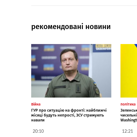
рекомендовані новини
Війна
політика
ГУР про ситуацію на фронті: найближчі
Зеленськ
місяці будуть непрості, ЗСУ стримують
чисельні
навали
Washingt
20:10
12:21