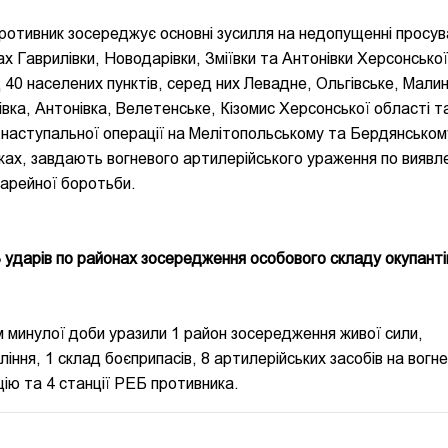
ротивник зосереджує основні зусилля на недопущенні просув
ах Гаврилівки, Новодарівки, Зміївки та Антонівки Херсонської
 40 населених пунктів, серед них Левадне, Ольгівське, Малин
рівка, Антонівка, Велетенське, Кізомис Херсонської області т
наступальної операції на Мелітопольському та Бердянськом
жах, завдають вогневого артилерійського ураження по виявл
тарейної боротьби.
3 ударів по районах зосередження особового складу окупанті
ом минулої доби уразили 1 район зосередження живої сили,
вління, 1 склад боєприпасів, 8 артилерійських засобів на вогн
цію та 4 станції РЕБ противника.