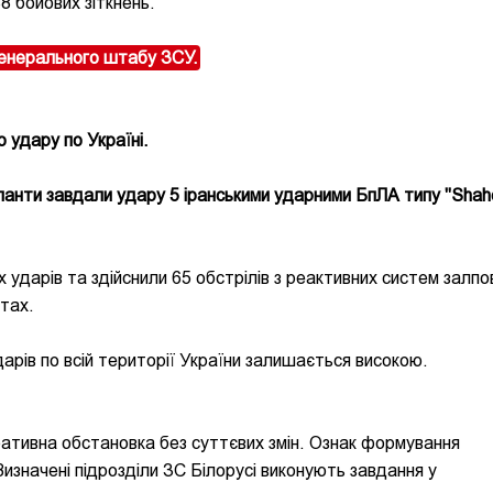
8 бойових зіткнень.
енерального штабу ЗСУ.
 удару по Україні.
упанти завдали удару 5 іранськими ударними БпЛА типу "Shah
х ударів та здійснили 65 обстрілів з реактивних систем залпо
ктах.
дарів по всій території України залишається високою.
ативна обстановка без суттєвих змін. Ознак формування
изначені підрозділи ЗС Білорусі виконують завдання у