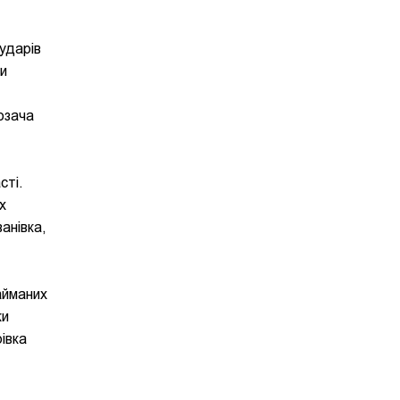
 ударів
би
озача
сті.
х
ванівка,
займаних
ки
івка