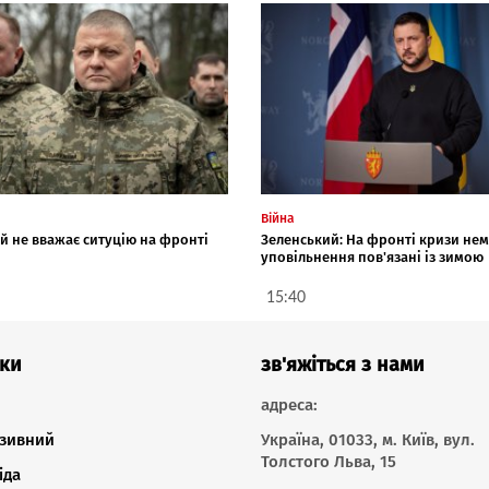
Війна
й не вважає ситуцію на фронті
Зеленський: На фронті кризи нем
ю
уповільнення пов'язані із зимою
15:40
ки
зв'яжіться з нами
адреса:
зивний
Україна, 01033, м. Київ, вул.
Толстого Льва, 15
іда