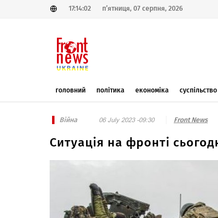
17:14:02
п’ятниця, 07 серпня, 2026
головний
політика
економіка
суспільство
Війна
Front News
06 July 2023 -09:30
Ситуація на фронті сьогод