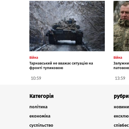
Війна
Війна
Тарнавський не вважає ситуацію на
Залужни
фронті тупиковою
патово
10:59
13:59
Категорія
рубри
політика
новини
економіка
ексклю
суспільство
співбес