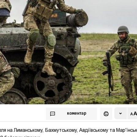
коментар
лля на Лиманському, Бахмутському, Авдіївському та Мар'їнсь