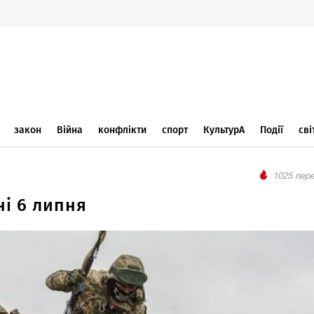
закон
Війна
конфлікти
спорт
КультурА
Події
сві
1025 пере
ні 6 липня