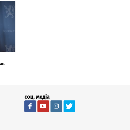
ає,
соц. медіа