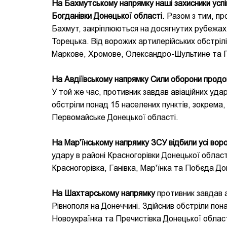
На Бахмутському напрямку наші захисники успі
Богданівки Донецької області.
Разом з тим, про
Бахмут, закріплюються на досягнутих рубежах.
Торецька. Від ворожих артилерійських обстрілі
Маркове, Хромове, Олександро-Шультине та Пі
На Авдіївському напрямку Сили оборони продов
У той же час, противник завдав авіаційних удар
обстріли понад 15 населених пунктів, зокрема
Первомайське Донецької області.
На Мар'їнському напрямку ЗСУ відбили усі ворож
удару в районі Красногорівки Донецької област
Красногорівка, Ганівка, Мар'їнка та Побєда До
На Шахтарському напрямку
противник завдав а
Рівнополя на Донеччині. Здійснив обстріли пон
Новоукраїнка та Пречистівка Донецької област