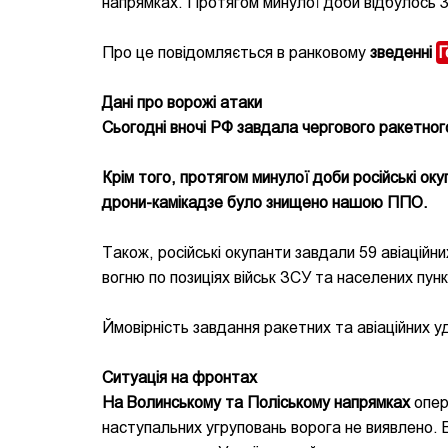
напрямках. Протягом минулої доби відбулось 3
Про це повідомляється в ранковому
зведенні
Г
Дані про ворожі атаки
Сьогодні вночі РФ завдала чергового ракетного
Крім того, протягом минулої доби російські ок
дрони-камікадзе було знищено нашою ППО.
Також, російські окупанти завдали 59 авіаційни
вогню по позиціях військ ЗСУ та населених пун
Ймовірність завдання ракетних та авіаційних у
Ситуація на фронтах
На Волинському та Поліському напрямках
опер
наступальних угруповань ворога не виявлено. В