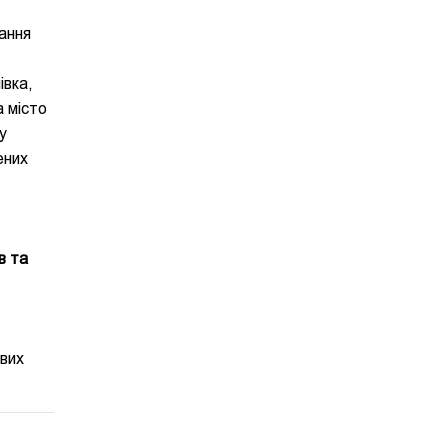
ання
івка,
а місто
у
ених
в та
евих