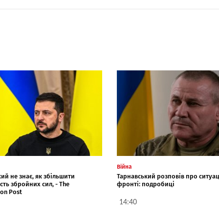
Війна
ий не знає, як збільшити
Тарнавський розповів про ситуац
сть збройних сил, - The
фронті: подробиці
on Post
14:40