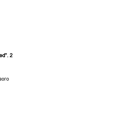
ed". 2
вого