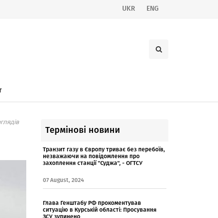
UKR
ENG
т
глядів
Термінові новини
Транзит газу в Європу триває без перебоїв,
незважаючи на повідомлення про
захоплення станції "Суджа", - ОГТСУ
07 August, 2024
Глава Генштабу РФ прокоментував
ситуацію в Курській області: Просування
ЗСУ зупинено