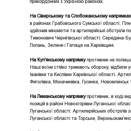
прикордонних з Україною районах.
На Сіверському та Слобожанському напрямках
в районах Грабовського Сумської області; Плет
здійснив мінометні та артилерійські обстріли п
Тимоновичі Чернігівської області; Середина-Б
Лопань, Зелене і Гатище на Харківщині.
На Куп'янському напрямку
противник не полиша
Наші воїни стійко тримають оборону, відбили у
Іванівки та Кислівки Харківської області. Арти
Фиголівка, Моначинівка, Гусинка, Новомлинськ т
На Лиманському напрямку
противник, в ході ве
позицій в районі Новоєгорівки Луганської област
Луганської області. Артилерійських обстрілів 
Луганської області та Торське, Верхньокам’янс