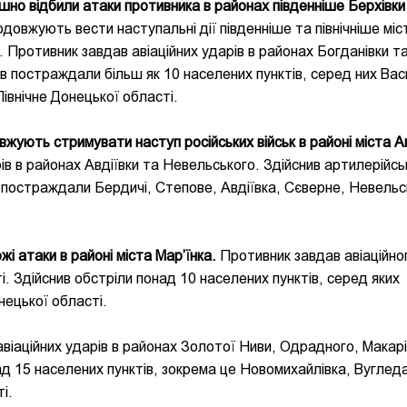
шно відбили атаки противника в районах південніше Берхівки
довжують вести наступальні дії південніше та північніше міс
 Противник завдав авіаційних ударів в районах Богданівки т
в постраждали більш як 10 населених пунктів, серед них Вас
внічне Донецької області.
жують стримувати наступ російських військ в районі міста Ав
ів в районах Авдіївки та Невельського. Здійснив артилерійсь
, постраждали Бердичі, Степове, Авдіївка, Сєверне, Невельс
і атаки в районі міста Мар’їнка.
Противник завдав авіаційно
і. Здійснив обстріли понад 10 населених пунктів, серед яких
нецької області.
віаційних ударів в районах Золотої Ниви, Одрадного, Макарі
ад 15 населених пунктів, зокрема це Новомихайлівка, Вуглед
і.