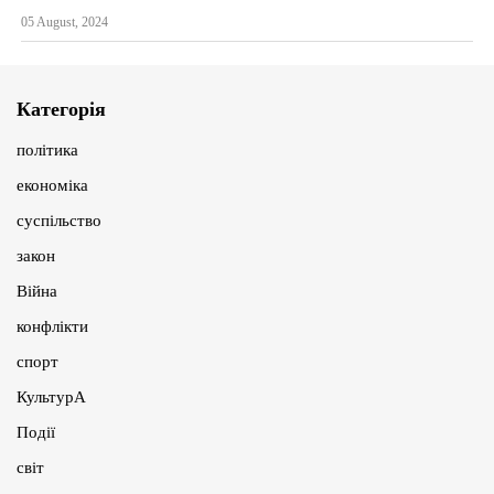
05 August, 2024
Категорія
політика
економіка
суспільство
закон
Війна
конфлікти
спорт
КультурА
Події
світ