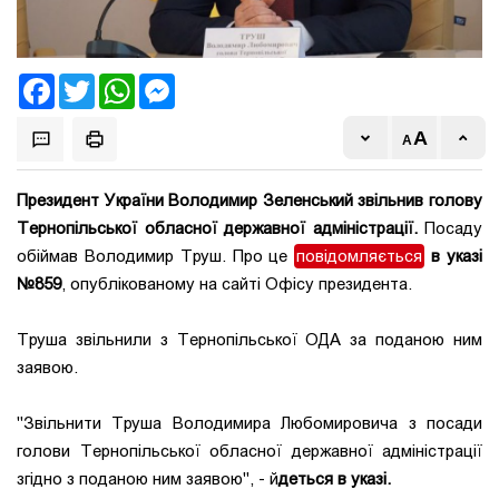
Facebook
Twitter
WhatsApp
Messenger
Президент України Володимир Зеленський звільнив голову
Тернопільської обласної державної адміністрації.
Посаду
обіймав Володимир Труш. Про це
повідомляється
в указі
№859
, опублікованому на сайті Офісу президента.
Труша звільнили з Тернопільської ОДА за поданою ним
заявою.
"Звільнити Труша Володимира Любомировича з посади
голови Тернопільської обласної державної адміністрації
згідно з поданою ним заявою", - й
деться в указі.