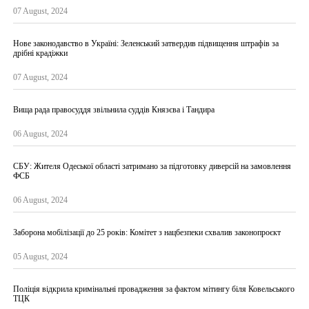
07 August, 2024
Нове законодавство в Україні: Зеленський затвердив підвищення штрафів за
дрібні крадіжки
07 August, 2024
Вища рада правосуддя звільнила суддів Князєва і Тандира
06 August, 2024
СБУ: Жителя Одеської області затримано за підготовку диверсій на замовлення
ФСБ
06 August, 2024
Заборона мобілізації до 25 років: Комітет з нацбезпеки схвалив законопроєкт
05 August, 2024
Поліція відкрила кримінальні провадження за фактом мітингу біля Ковельського
ТЦК