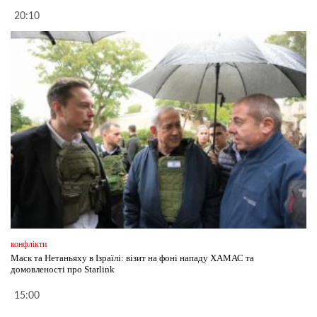
20:10
конфлікти
Маск та Нетаньяху в Ізраїлі: візит на фоні нападу ХАМАС та
домовленості про Starlink
15:00