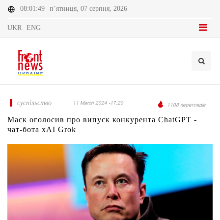
08:01:49
п’ятниця, 07 серпня, 2026
UKR
ENG
суспільство
11 March 2024 -17:20
1108 переглядів
Маск оголосив про випуск конкурента ChatGPT -
чат-бота xAI Grok