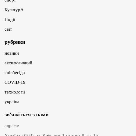
КультурА
Події
світ
рубрики
новини
ексклюзивний
співбесіда
COVID-19
технології
україна
зв'яжіться з нами
адреса:
Україна, 01033, м. Київ, вул. Толстого Льва, 15