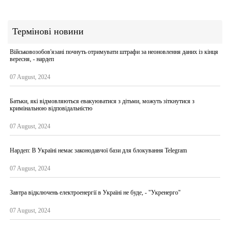
Термінові новини
Військовозобов'язані почнуть отримувати штрафи за неоновлення даних із кінця
вересня, - нардеп
07 August, 2024
Батьки, які відмовляються евакуюватися з дітьми, можуть зіткнутися з
кримінальною відповідальністю
07 August, 2024
Нардеп: В Україні немає законодавчої бази для блокування Telegram
07 August, 2024
Завтра відключень електроенергії в Україні не буде, - "Укренерго"
07 August, 2024