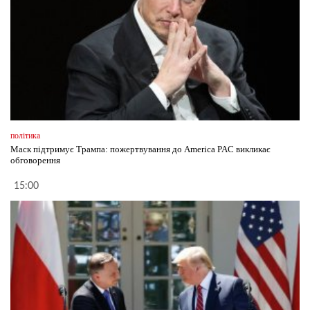
політика
Маск підтримує Трампа: пожертвування до America PAC викликає
обговорення
15:00