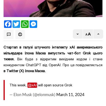
Facebook
Twitter
WhatsApp
Messenger
Стартап в галузі штучного інтелекту xAI американського
мільярдера Ілона Маска випустить чат-бот Grok цього
тижня.
Він буде з відкритим вихідним кодом і стане
конкурентом ChatGPT від OpenAI. Про це повідомляється
в Twitter (X) Ілона Маска.
This week,
@xAI
will open source Grok
— Elon Musk (@elonmusk)
March 11, 2024