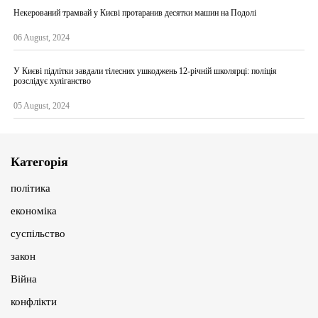
Некерований трамвай у Києві протаранив десятки машин на Подолі
06 August, 2024
У Києві підлітки завдали тілесних ушкоджень 12-річній школярці: поліція
розслідує хуліганство
05 August, 2024
Категорія
політика
економіка
суспільство
закон
Війна
конфлікти