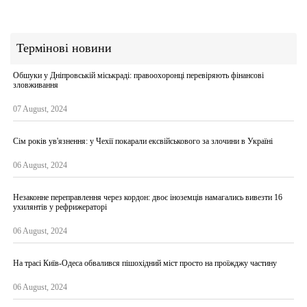
Термінові новини
Обшуки у Дніпровській міськраді: правоохоронці перевіряють фінансові
зловживання
07 August, 2024
Сім років ув'язнення: у Чехії покарали ексвійськового за злочини в Україні
06 August, 2024
Незаконне переправлення через кордон: двоє іноземців намагались вивезти 16
ухилянтів у рефрижераторі
06 August, 2024
На трасі Київ-Одеса обвалився пішохідний міст просто на проїжджу частину
06 August, 2024