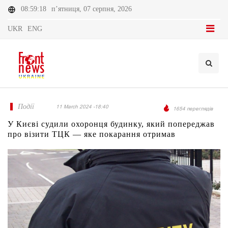
08:59:18
п’ятниця, 07 серпня, 2026
UKR
ENG
Події
11 March 2024 -18:40
1654 переглядів
У Києві судили охоронця будинку, який попереджав
про візити ТЦК — яке покарання отримав