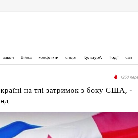
закон
Війна
конфлікти
спорт
КультурА
Події
світ
1250 пере
раїні на тлі затримок з боку США, -
анд