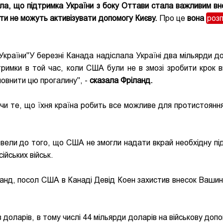
ила, що підтримка України з боку Оттави стала важливим вн
ти не можуть активізувати допомогу Києву.
Про це
вона
розп
України"У березні Канада надіслала Україні два мільярди до
тримки в той час, коли США були не в змозі зробити крок в
повнити цю прогалину", -
сказала Фріланд.
ючи те, що їхня країна робить все можливе для протистоянн
звели до того, що США не змогли надати вкрай необхідну пі
ійських військ.
ланд, посол США в Канаді Девід Коен захистив внесок Вашин
 доларів, в тому числі 44 мільярди доларів на військову допо