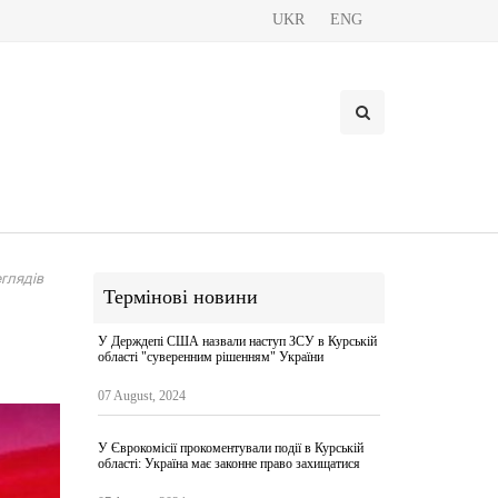
UKR
ENG
глядів
Термінові новини
У Держдепі США назвали наступ ЗСУ в Курській
області "суверенним рішенням" України
07 August, 2024
У Єврокомісії прокоментували події в Курській
області: Україна має законне право захищатися