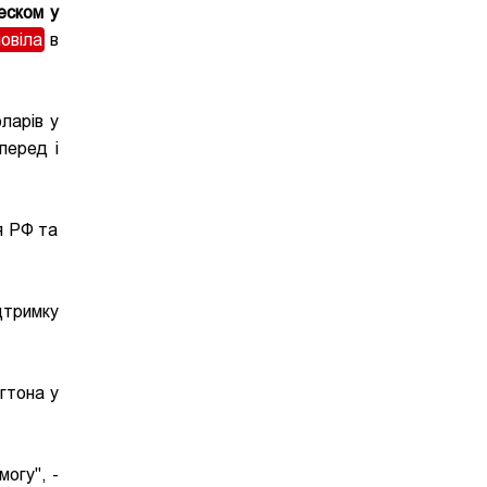
еском у
овіла
в
ларів у
перед і
я РФ та
дтримку
гтона у
могу", -