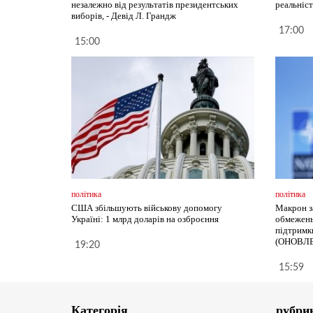
незалежно від результатів президентських
реальніст
виборів, - Девід Л. Грандж
17:00
15:00
політика
політика
США збільшують військову допомогу
Макрон з
Україні: 1 млрд доларів на озброєння
обмежень
підтримки
(ОНОВЛ
19:20
15:59
Категорія
рубри