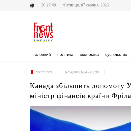
20:27:48
п’ятниця, 07 серпня, 2026
головний
політика
економіка
суспільство
політика
07 April 2024 -15:00
Канада збільшить допомогу Ук
міністр фінансів країни Фріл