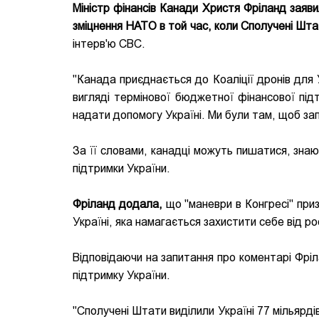
Міністр фінансів Канади Христя Фріланд заяв
зміцнення НАТО в той час, коли Сполучені Шта
інтерв'ю CBC.
"Канада приєднається до Коаліції дронів для 
вигляді термінової бюджетної фінансової під
надати допомогу Україні. Ми були там, щоб за
За її словами, канадці можуть пишатися, зна
підтримки України.
Фріланд додала,
що "маневри в Конгресі" при
Україні, яка намагається захистити себе від рос
Відповідаючи на запитання про коментарі Фрі
підтримку України.
"Сполучені Штати виділили Україні 77 мільярдів