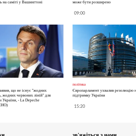
ь на саміті у Вашингтоні
може бути розширено
09:00
політика
аявив, що не існує "жодних
Європарламент ухвалив резолюцію 
, жодних червоних ліній" для
підтримку України
 України, - La Depeche
ЕНО)
15:20
ки
зв'яжіться з нами