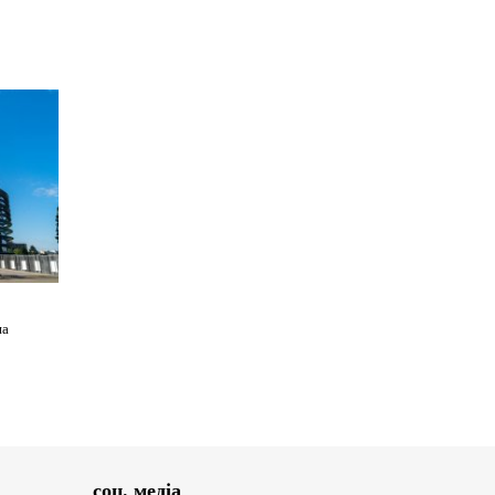
на
соц. медіа