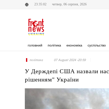
23:35:02
четвер, 06 серпня, 2026
головний
політика
економіка
суспільство
політика
07 August 2024 -20:59
У Держдепі США назвали наст
рішенням" України