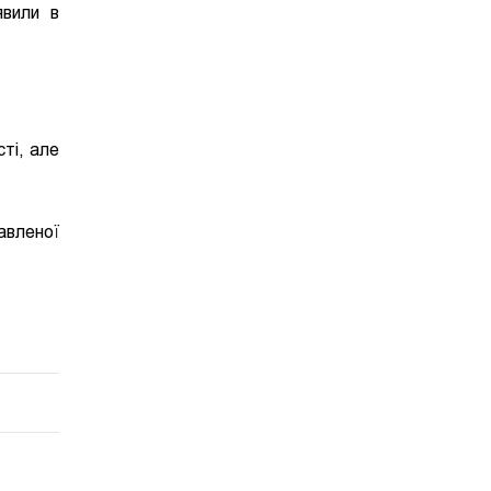
вили в
ті, але
авленої