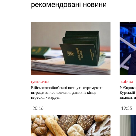
рекомендовані новини
суспільство
політика
Військовозобов'язані почнуть отримувати
У Євроко
штрафи за неоновлення даних із кінця
Курській 
вересня, - нардеп
захищати
20:16
19:55