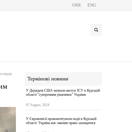
UKR
ENG
глядів
Термінові новини
ним
У Держдепі США назвали наступ ЗСУ в Курській
області "суверенним рішенням" України
07 August, 2024
У Єврокомісії прокоментували події в Курській
області: Україна має законне право захищатися