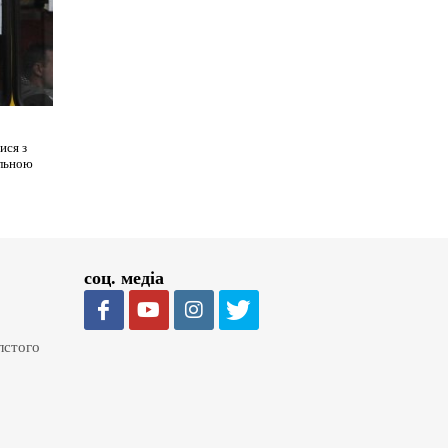
ися з
альною
соц. медіа
олстого