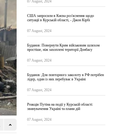
07 August, 2024
США запросили в Києва роз'яснення щодо
ситуації в Курській області, - Джон Кірбі
07 August, 2024
Буданов: Повернути Крим військовим шляхом
простіше, ніж захоплені території Донбасу
07 August, 2024
Буданов: Для повторного заколоту в РФ потрібен
лідер, один із них перебуває в Україні
07 August, 2024
Реакція Путіна на події у Курській області:
звинувачення Україні та плани дій
07 August, 2024