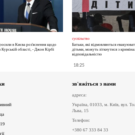
суспільство
осили в Києва роз'яснення щодо
Батьки, які відмовляються евакуюват
в Курській області, - Джон Кірбі
дітьми, можуть зіткнутися з кримін
відповідальністю
18:25
ки
зв'яжіться з нами
адреса:
ивний
Україна, 01033, м. Київ, вул. Т
Льва, 15
іда
Телефон:
19
+380 67 333 84 33
гії