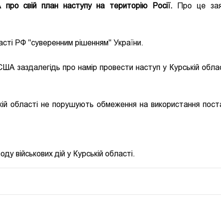
 про свій план наступу на територію Росії.
Про це зая
асті РФ "суверенним рішенням" України.
ША заздалегідь про намір провести наступ у Курській облас
ькій області не порушують обмеження на використання пост
ду військових дій у Курській області.