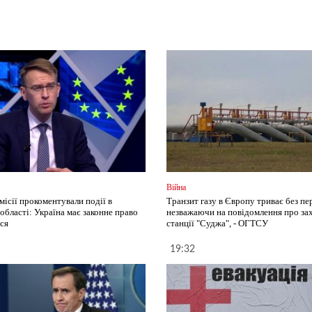
Війна
місії прокоментували події в
Транзит газу в Європу триває без пе
області: Україна має законне право
незважаючи на повідомлення про за
ся
станції "Суджа", - ОГТСУ
19:32