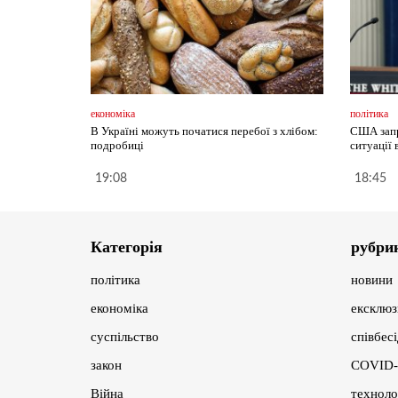
економіка
політика
В Україні можуть початися перебої з хлібом:
США запр
подробиці
ситуації 
19:08
18:45
Категорія
рубри
політика
новини
економіка
ексклюз
суспільство
співбес
закон
COVID-
Війна
техноло