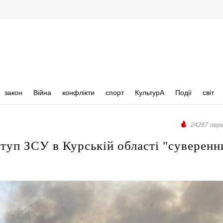
закон
Війна
конфлікти
спорт
КультурА
Події
світ
24287 пере
уп ЗСУ в Курській області "суверен