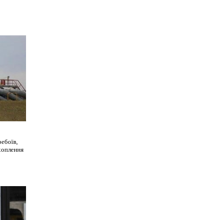
ребоїв,
хоплення