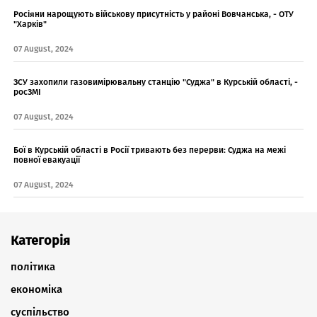
Росіяни нарощують військову присутність у районі Вовчанська, - ОТУ
"Харків"
07 August, 2024
ЗСУ захопили газовимірювальну станцію "Суджа" в Курській області, -
росЗМІ
07 August, 2024
Бої в Курській області в Росії тривають без перерви: Суджа на межі
повної евакуації
07 August, 2024
Категорія
політика
економіка
суспільство