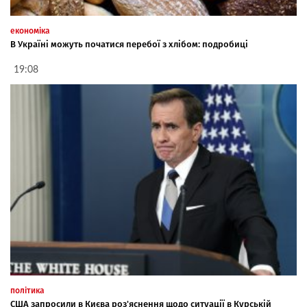
економіка
В Україні можуть початися перебої з хлібом: подробиці
19:08
політика
США запросили в Києва роз'яснення щодо ситуації в Курській