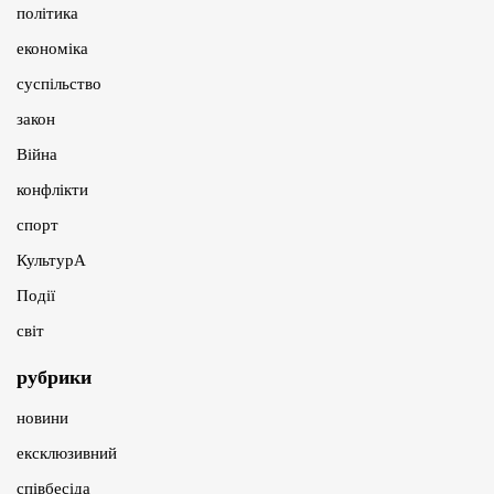
політика
економіка
суспільство
закон
Війна
конфлікти
спорт
КультурА
Події
світ
рубрики
новини
ексклюзивний
співбесіда