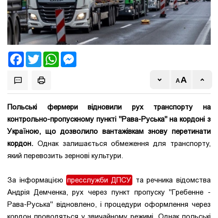
Facebook
Twitter
WhatsApp
Messenger
Польські фермери відновили рух транспорту на
контрольно-пропускному пункті "Рава-Руська" на кордоні з
Україною, що дозволило вантажівкам знову перетинати
кордон.
Однак залишається обмеження для транспорту,
який перевозить зернові культури.
За інформацією
пресслужби ДПСУ
та речника відомства
Андрія Демченка, рух через пункт пропуску "Гребенне -
Рава-Руська" відновлено, і процедури оформлення через
кордон проводяться у звичайному режимі. Однак польські