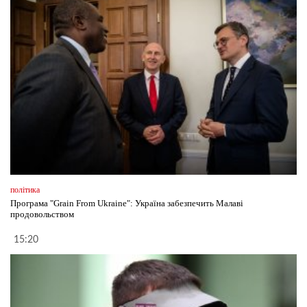
політика
Програма "Grain From Ukraine": Україна забезпечить Малаві
продовольством
15:20