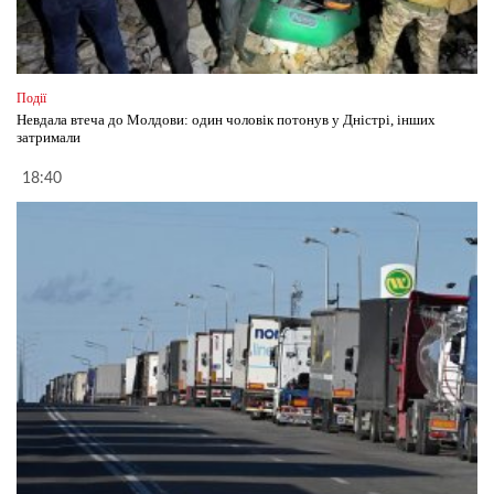
Події
Невдала втеча до Молдови: один чоловік потонув у Дністрі, інших
затримали
18:40