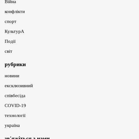
Війна
конфлікти
спорт
КультурА
Події
світ
рубрики
новини
ексклюзивний
співбесіда
COVID-19
технології
україна
зв'яжіться з нами