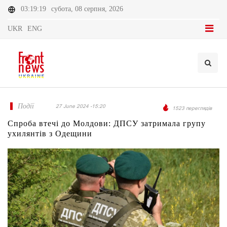
03:19:19
субота, 08 серпня, 2026
UKR
ENG
Події
27 June 2024 -15:20
1523 переглядів
Спроба втечі до Молдови: ДПСУ затримала групу
ухилянтів з Одещини