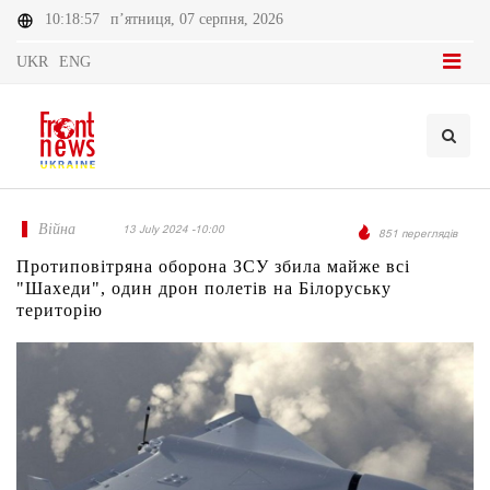
10:18:57
п’ятниця, 07 серпня, 2026
UKR
ENG
Війна
13 July 2024 -10:00
851 переглядів
Протиповітряна оборона ЗСУ збила майже всі
"Шахеди", один дрон полетів на Білоруську
територію