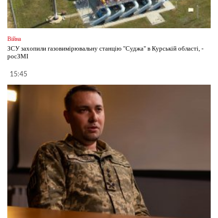
Війна
ЗСУ захопили газовимірювальну станцію "Суджа" в Курській області, -
росЗМІ
15:45