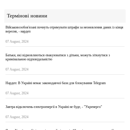
Термінові новини
Військовозобов'язані почнуть отримувати штрафи за неоновлення даних із кінця
вересня, - нардеп
07 August, 2024
Батьки, які відмовляються евакуюватися з дітьми, можуть зіткнутися з
кримінальною відповідальністю
07 August, 2024
Нардеп: В Україні немає законодавчої бази для блокування Telegram
07 August, 2024
Завтра відключень електроенергії в Україні не буде, - "Укренерго"
07 August, 2024