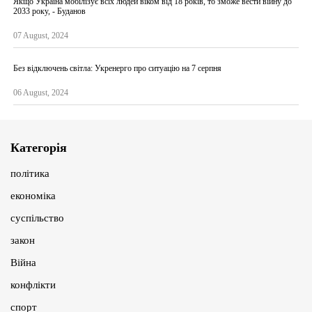
Якщо Україна мобілізує всіх людей віком від 18 років, то зможе вести війну до
2033 року, - Буданов
07 August, 2024
Без відключень світла: Укренерго про ситуацію на 7 серпня
06 August, 2024
Категорія
політика
економіка
суспільство
закон
Війна
конфлікти
спорт