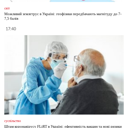
світ
Можливий землетрус в Україні: геофізики передбачають магнітуду до 7-
7,5 балів
17:40
суспільство
Штам коронавірусу FLiRT в Україні: ефективність вакцин та нові ризики