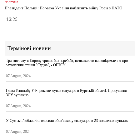
політика
Президент Польщі: Поразка України наблизить війну Росії з НАТО
13:25
Термінові новини
Транзит газу в Європу триває без перебоїв, незважаючи на повідомлення про
захоплення станції "Суджа", - ОГТСУ
07 August, 2024
Глава Генштабу РФ прокоментував ситуацію в Курській області: Просування
ЗСУ зупинено
07 August, 2024
У Сумській області оголосили обов'язкову евакуацію в 23 населених пунктах
07 August, 2024