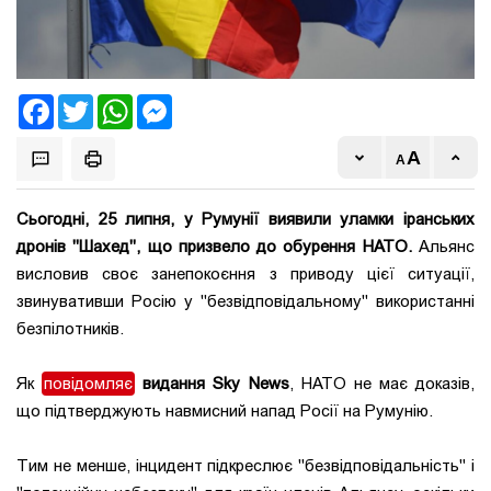
Facebook
Twitter
WhatsApp
Messenger
Сьогодні, 25 липня, у Румунії виявили уламки іранських
дронів "Шахед", що призвело до обурення НАТО.
Альянс
висловив своє занепокоєння з приводу цієї ситуації,
звинувативши Росію у "безвідповідальному" використанні
безпілотників.
Як
повідомляє
видання Sky News
, НАТО не має доказів,
що підтверджують навмисний напад Росії на Румунію.
Тим не менше, інцидент підкреслює "безвідповідальність" і