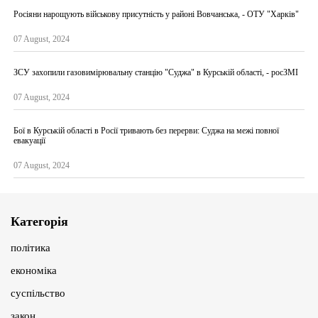
Росіяни нарощують військову присутність у районі Вовчанська, - ОТУ "Харків"
07 August, 2024
ЗСУ захопили газовимірювальну станцію "Суджа" в Курській області, - росЗМІ
07 August, 2024
Бої в Курській області в Росії тривають без перерви: Суджа на межі повної
евакуації
07 August, 2024
Категорія
політика
економіка
суспільство
закон