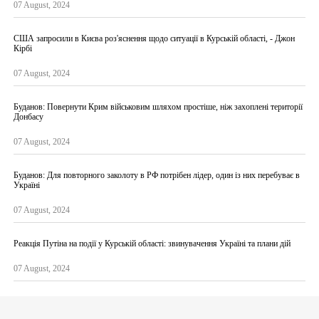
07 August, 2024
США запросили в Києва роз'яснення щодо ситуації в Курській області, - Джон
Кірбі
07 August, 2024
Буданов: Повернути Крим військовим шляхом простіше, ніж захоплені території
Донбасу
07 August, 2024
Буданов: Для повторного заколоту в РФ потрібен лідер, один із них перебуває в
Україні
07 August, 2024
Реакція Путіна на події у Курській області: звинувачення Україні та плани дій
07 August, 2024