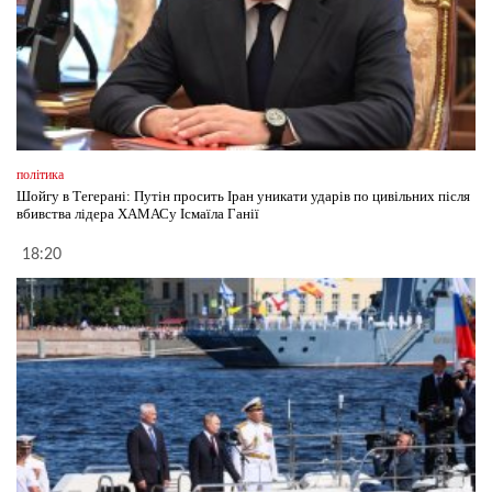
політика
Шойгу в Тегерані: Путін просить Іран уникати ударів по цивільних після
вбивства лідера ХАМАСу Ісмаїла Ганії
18:20