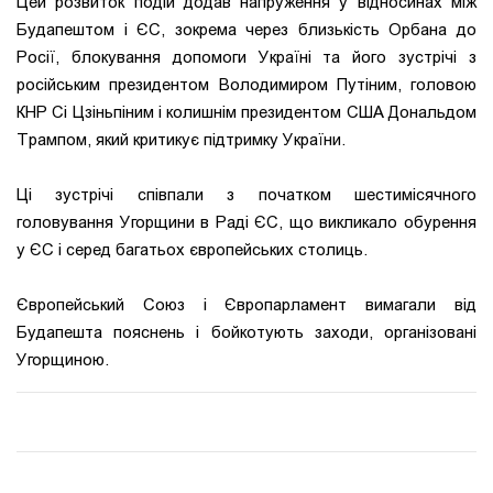
Цей розвиток подій додав напруження у відносинах між
Будапештом і ЄС, зокрема через близькість Орбана до
Росії, блокування допомоги Україні та його зустрічі з
російським президентом Володимиром Путіним, головою
КНР Сі Цзіньпіним і колишнім президентом США Дональдом
Трампом, який критикує підтримку України.
Ці зустрічі співпали з початком шестимісячного
головування Угорщини в Раді ЄС, що викликало обурення
у ЄС і серед багатьох європейських столиць.
Європейський Союз і Європарламент вимагали від
Будапешта пояснень і бойкотують заходи, організовані
Угорщиною.