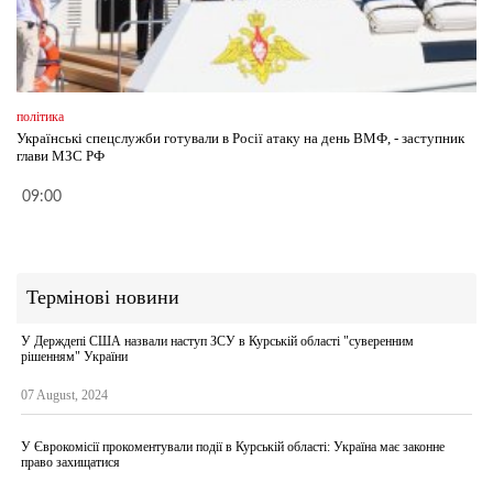
політика
Українські спецслужби готували в Росії атаку на день ВМФ, - заступник
глави МЗС РФ
09:00
Термінові новини
У Держдепі США назвали наступ ЗСУ в Курській області "суверенним
рішенням" України
07 August, 2024
У Єврокомісії прокоментували події в Курській області: Україна має законне
право захищатися