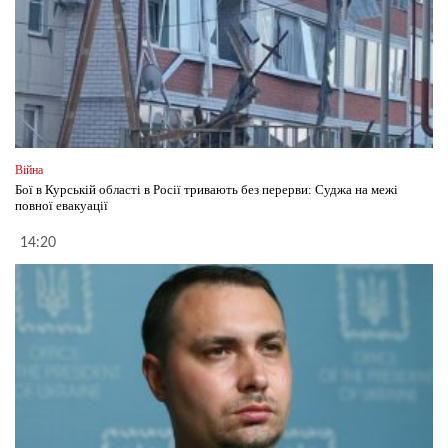
Війна
Бої в Курській області в Росії тривають без перерви: Суджа на межі
повної евакуації
14:20