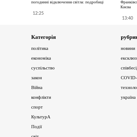
погодинні відключення світла: подробиці
Франківсь
Києва
12:25
13:40
Категорія
рубри
політика
новини
економіка
ексклюз
суспільство
співбес
закон
COVID-
Війна
техноло
конфлікти
україна
спорт
КультурА
Події
світ