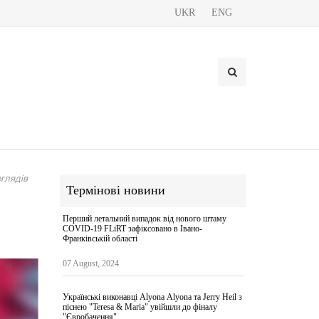
UKR
ENG
глядів
Термінові новини
Перший летальний випадок від нового штаму
COVID-19 FLiRT зафіксовано в Івано-
Франківській області
07 August, 2024
Українські виконавці Alyona Аlyona та Jerry Heil з
піснею "Teresa & Maria" увійшли до фіналу
"Євробачення"