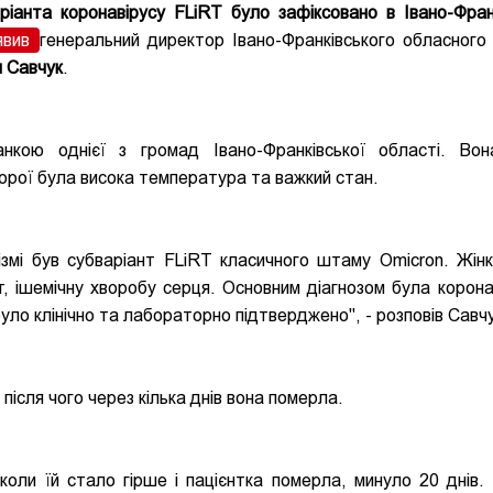
іанта коронавірусу FLiRT було зафіксовано в Івано-Франк
явив
генеральний директор Івано-Франківського обласного
 Савчук
.
кою однієї з громад Івано-Франківської області. Во
хворої була висока температура та важкий стан.
ізмі був субваріант FLiRT класичного штаму Omicron. Жін
т, ішемічну хворобу серця. Основним діагнозом була корона
було клінічно та лабораторно підтверджено", - розповів Савч
після чого через кілька днів вона померла.
 коли їй стало гірше і пацієнтка померла, минуло 20 днів.