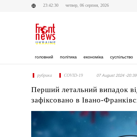
23:42:30
четвер, 06 серпня, 2026
головний
політика
економіка
суспільство
рубрика
COVID-19
07 August 2024 -20:39
Перший летальний випадок в
зафіксовано в Івано-Франківс