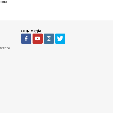
бника
соц. медіа
олстого