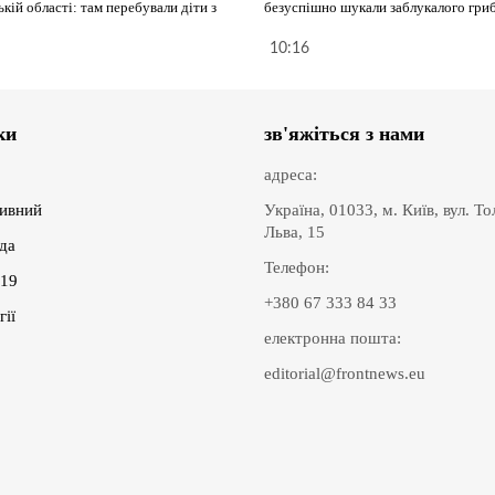
кій області: там перебували діти з
безуспішно шукали заблукалого гри
10:16
ки
зв'яжіться з нами
адреса:
ивний
Україна, 01033, м. Київ, вул. Т
Льва, 15
іда
Телефон:
19
+380 67 333 84 33
гії
електронна пошта:
editorial@frontnews.eu