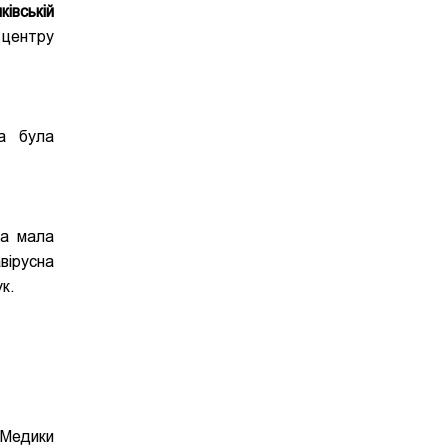
івській
 центру
на була
ка мала
вірусна
ук.
 Медики