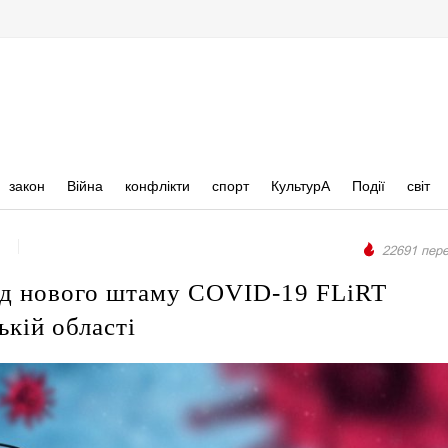
закон
Війна
конфлікти
спорт
КультурА
Події
світ
22691 пере
ід нового штаму COVID-19 FLiRT
ькій області