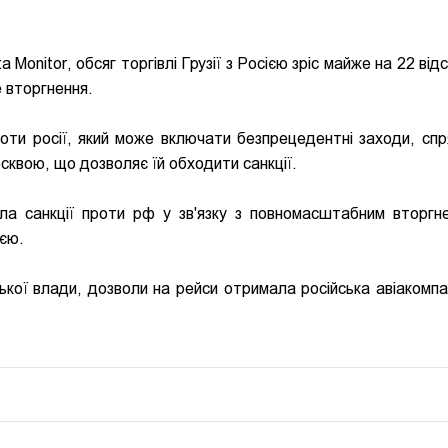
onitor, обсяг торгівлі Грузії з Росією зріс майже на 22 від
 вторгнення.
оти росії, який може включати безпрецедентні заходи, спр
осквою, що дозволяє їй обходити санкції.
ала санкції проти рф у зв'язку з повномасштабним вторгн
ією.
кої влади, дозволи на рейси отримала російська авіакомпан