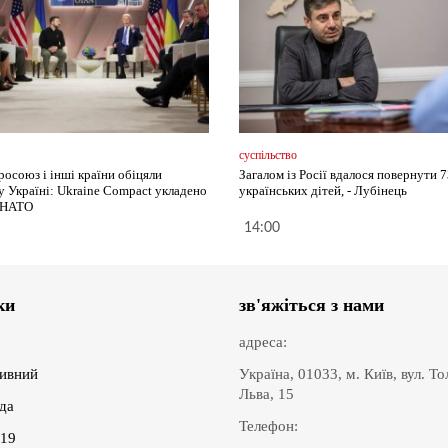
суспільство
осоюз і інші країни обіцяли
Загалом із Росії вдалося повернути 
у Україні: Ukraine Compact укладено
українських дітей, - Лубінець
і НАТО
14:00
ки
зв'яжіться з нами
адреса:
ивний
Україна, 01033, м. Київ, вул. Т
Льва, 15
іда
Телефон:
19