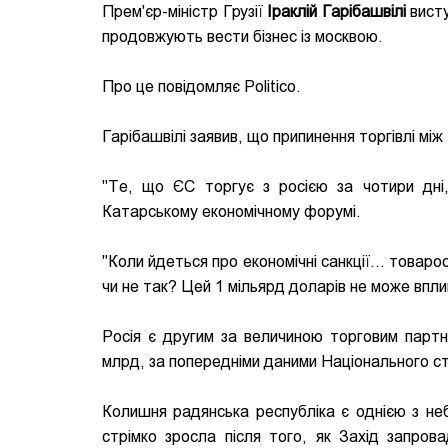
Прем'єр-міністр Грузії
Іраклій Гарібашвілі
висту
продовжують вести бізнес із москвою.
Про це повідомляє Politico.
Гарібашвілі заявив, що припинення торгівлі між 
"Те, що ЄС торгує з росією за чотири дні, 
Катарському економічному форумі.
"Коли йдеться про економічні санкції... товаро
чи не так? Цей 1 мільярд доларів не може вплин
Росія є другим за величиною торговим партн
млрд, за попередніми даними Національного ст
Колишня радянська республіка є однією з неб
стрімко зросла після того, як Захід запров