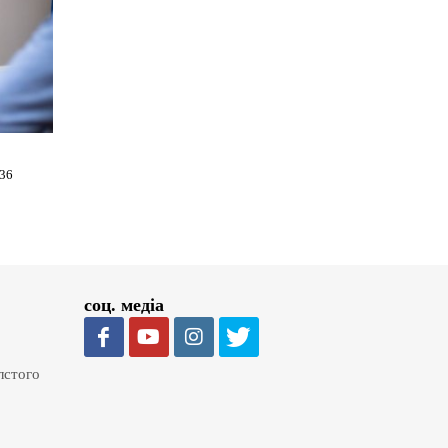
736
соц. медіа
олстого