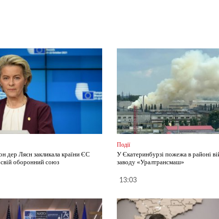
Події
он дер Ляєн закликала країни ЄС
У Єкатеринбурзі пожежа в районі ві
 свій оборонний союз
заводу «Уралтрансмаш»
13:03