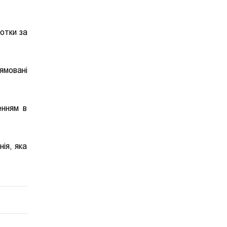
сотки за
ямовані
енням в
ія, яка