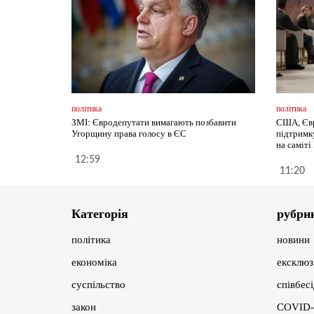
політика
політика
ЗМІ: Євродепутати вимагають позбавити
США, Євр
Угорщину права голосу в ЄС
підтримк
на саміт
12:59
11:20
Категорія
рубри
політика
новини
економіка
ексклюз
суспільство
співбес
закон
COVID-