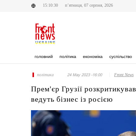
15:10:30
п’ятниця, 07 серпня, 2026
головний
політика
економіка
суспільство
політика
24 May 2023 -16:00
Front News
Прем'єр Грузії розкритикував
ведуть бізнес із росією