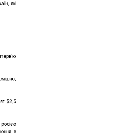
аїн, які
нтерв'ю
 смішно,
яг $2,5
 росією
нення в