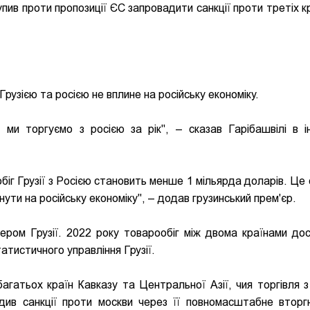
пив проти пропозиції ЄС запровадити санкції проти третіх кр
Грузією та росією не вплине на російську економіку.
ми торгуємо з росією за рік", – сказав Гарібашвілі в і
обіг Грузії з Росією становить менше 1 мільярда доларів. Це
ути на російську економіку", – додав грузинський прем'єр.
ером Грузії. 2022 року товарообіг між двома країнами дос
атистичного управління Грузії.
агатьох країн Кавказу та Центральної Азії, чия торгівля з
адив санкції проти москви через її повномасштабне вторг