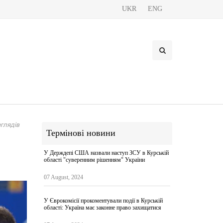
UKR
ENG
глядів
Термінові новини
У Держдепі США назвали наступ ЗСУ в Курській
області "суверенним рішенням" України
07 August, 2024
У Єврокомісії прокоментували події в Курській
області: Україна має законне право захищатися