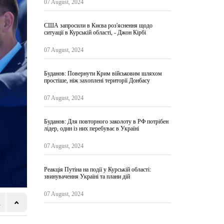
07 August, 2024
США запросили в Києва роз'яснення щодо
ситуації в Курській області, - Джон Кірбі
07 August, 2024
Буданов: Повернути Крим військовим шляхом
простіше, ніж захоплені території Донбасу
07 August, 2024
Буданов: Для повторного заколоту в РФ потрібен
лідер, один із них перебуває в Україні
07 August, 2024
Реакція Путіна на події у Курській області:
звинувачення Україні та плани дій
07 August, 2024