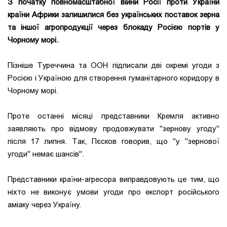
З початку повномасштабної війни Росії проти України
країни Африки залишилися без українських поставок зерна
та іншої агропродукції через блокаду Росією портів у
Чорному морі.
Пізніше Туреччина та ООН підписали дві окремі угоди з
Росією і Україною для створення гуманітарного коридору в
Чорному морі.
Проте останні місяці представники Кремля активно
заявляють про відмову продовжувати "зернову угоду"
після 17 липня. Так, Пєсков говорив, що "у "зернової
угоди" немає шансів".
Представники країни-агресора виправдовують це тим, що
ніхто не виконує умови угоди про експорт російського
аміаку через Україну.