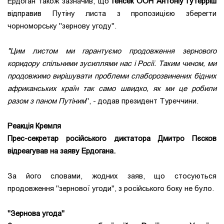
Ердоган також зазначив, що
генсек ООН Антоніу Гутерріш
відправив Путіну листа з пропозицією зберегти
чорноморську "зернову угоду".
"Цим листом ми гарантуємо продовження зернового
коридору спільними зусиллями нас і Росії. Таким чином, ми
продовжимо вирішувати проблеми слаборозвинених бідних
африканських країн так само швидко, як ми це робили
разом з паном Путіним
", - додав президент Туреччини.
Реакція Кремля
Прес-секретар російського диктатора Дмитро Пєсков
відреагував на заяву Ердогана.
За його словами, жодних заяв, що стосуються
продовження "зернової угоди", з російського боку не було.
"Зернова угода"