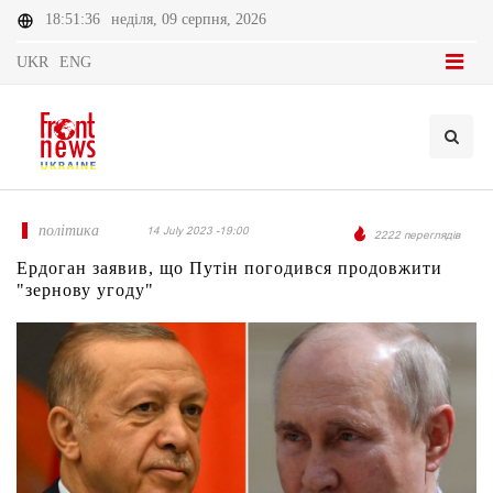
18:51:36
неділя, 09 серпня, 2026
UKR
ENG
політика
14 July 2023 -19:00
2222 переглядів
Ердоган заявив, що Путін погодився продовжити
"зернову угоду"