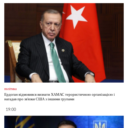
політика
Ердоган відмовився визнати ХАМАС терористичною організацією і
нагадав про зв'язки США з іншими групами
19:00