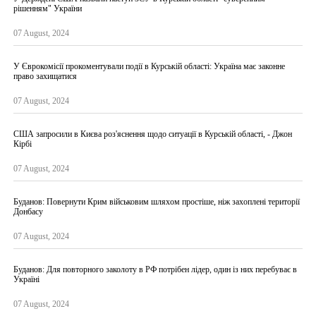
рішенням" України
07 August, 2024
У Єврокомісії прокоментували події в Курській області: Україна має законне
право захищатися
07 August, 2024
США запросили в Києва роз'яснення щодо ситуації в Курській області, - Джон
Кірбі
07 August, 2024
Буданов: Повернути Крим військовим шляхом простіше, ніж захоплені території
Донбасу
07 August, 2024
Буданов: Для повторного заколоту в РФ потрібен лідер, один із них перебуває в
Україні
07 August, 2024