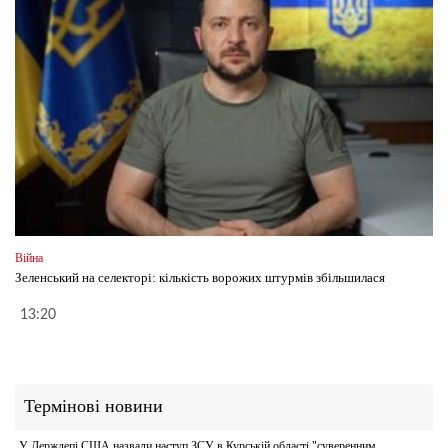
Війна
Зеленський на селекторі: кількість ворожих штурмів збільшилася
13:20
Термінові новини
У Держдепі США назвали наступ ЗСУ в Курській області "суверенним