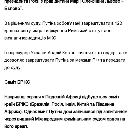
президента Росії з прав дитини Марії Олексіївни Львової-
Бєлової.
За рішенням суду, Путіна зобов'язані заарештувати в 123
країнах світу, які ратифікували Римський статут або
визнали юрисдикцію МКС.
Генпрокурор України Андрій Костін заявляв, що ордер Гааги
дозволяє заарештувати Путіна за межами РФ та передати
до суду.
Саміт БРІКС
Наприкінці серпня у Південній Африці відбудеться саміт
країн БРІКС (Бразилія, Росія, Індія, Китай та Південна
Африка). Однак візит Путіна досі залишався під запитанням
через виданий Міжнародним кримінальним судом орден на
його арешт.