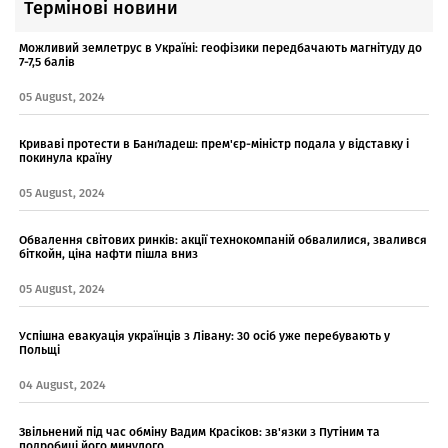
Термінові новини
Можливий землетрус в Україні: геофізики передбачають магнітуду до
7-7,5 балів
05 August, 2024
Криваві протести в Банґладеш: прем'єр-міністр подала у відставку і
покинула країну
05 August, 2024
Обвалення світових ринків: акції технокомпаній обвалилися, звалився
біткойн, ціна нафти пішла вниз
05 August, 2024
Успішна евакуація українців з Лівану: 30 осіб уже перебувають у
Польщі
04 August, 2024
Звільнений під час обміну Вадим Красіков: зв'язки з Путіним та
подробиці його минулого