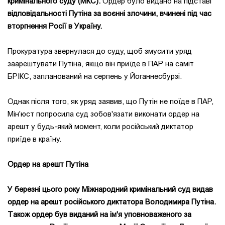
кримінального суду (МКС).
Ордер було видано на підставі
відповідальності Путіна за воєнні злочини, вчинені під час
вторгнення Росії в Україну.
Прокуратура звернулася до суду, щоб змусити уряд
заарештувати Путіна, якщо він приїде в ПАР на саміт
БРІКС, запланований на серпень у Йоганнесбурзі.
Однак після того, як уряд заявив, що Путін не поїде в ПАР,
Мін'юст попросила суд зобов'язати виконати ордер на
арешт у будь-який момент, коли російський диктатор
приїде в країну.
Ордер на арешт Путіна
У березні цього року Міжнародний кримінальний суд видав
ордер на арешт російського диктатора Володимира Путіна.
Також ордер був виданий на ім'я уповноваженого за