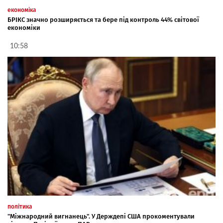
економіка
БРІКС значно розширяється та бере під контроль 44% світової
економіки
10:58
політика
"Міжнародний вигнанець". У Держдепі США прокоментували