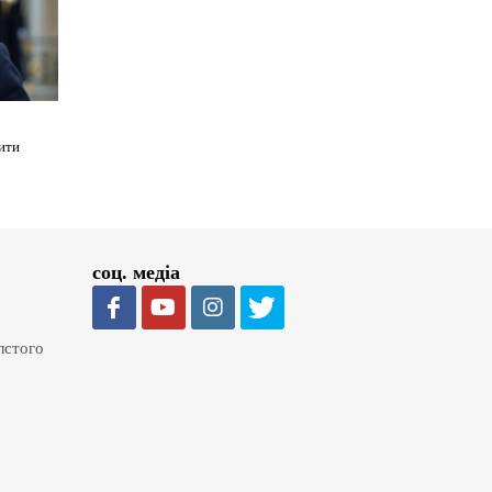
ити
соц. медіа
олстого