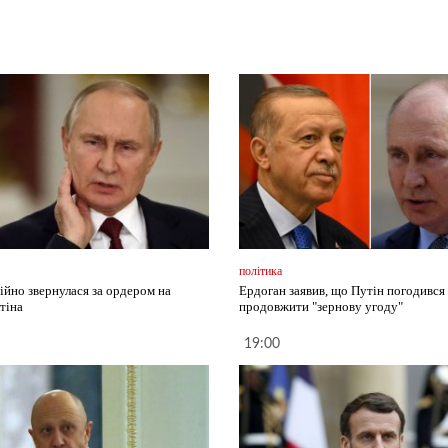
політика
ійно звернулася за ордером на
Ердоган заявив, що Путін погодився
тіна
продовжити "зернову угоду"
19:00