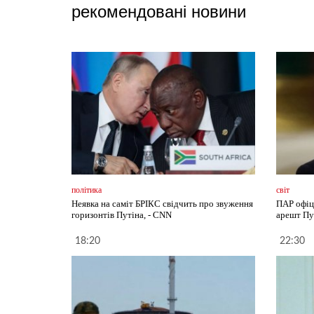
рекомендовані новини
політика
світ
Неявка на саміт БРІКС свідчить про звуження
ПАР офіц
горизонтів Путіна, - CNN
арешт Пу
18:20
22:30