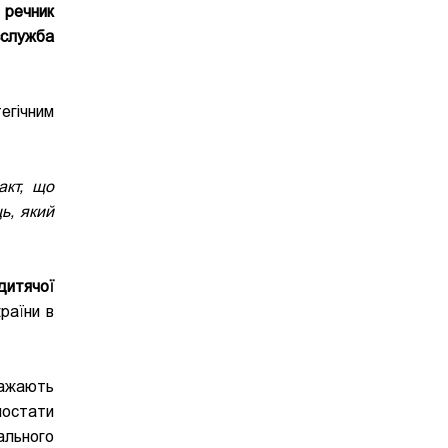
в
речник
сслужба
егічним
акт, що
ь, який
дитячої
раїни в
важають
постати
ального