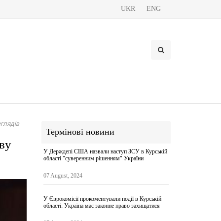
UKR
ENG
глядів
Термінові новини
ву
У Держдепі США назвали наступ ЗСУ в Курській
області "суверенним рішенням" України
07 August, 2024
У Єврокомісії прокоментували події в Курській
області: Україна має законне право захищатися