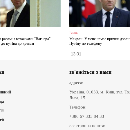
Війна
 разом із ватажками "Вагнера"
Макрон: У мене немає причин дзвон
 до путіна до кремля
Путіну по телефону
13:01
ки
зв'яжіться з нами
адреса:
ивний
Україна, 01033, м. Київ, вул. Т
Льва, 15
іда
Телефон:
19
+380 67 333 84 33
гії
електронна пошта: