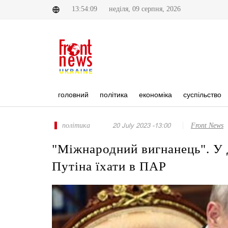
13:54:09
неділя, 09 серпня, 2026
головний
політика
економіка
суспільство
політика
20 July 2023 -13:00
Front News
"Міжнародний вигнанець". У
Путіна їхати в ПАР