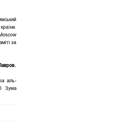
имський
країни.
 Moscow
міті за
Лавров.
ра аль-
об Зума