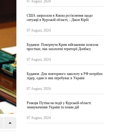
07 August, 2024
США запросили в Києва роз'яснення щодо
ситуації в Курській області, - Джон Кірбі
07 August, 2024
Буданов: Повернути Крим військовим шляхом
простіше, ніж захоплені території Донбасу
07 August, 2024
Буданов: Для повторного заколоту в РФ потрібен
лідер, один із них перебуває в Україні
07 August, 2024
Реакція Путіна на події у Курській області:
звинувачення Україні та плани дій
07 August, 2024