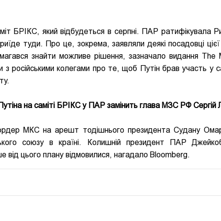
міт БРІКС, який відбудеться в серпні. ПАР ратифікувала Р
риїде туди. Про це, зокрема, заявляли деякі посадовці цієї 
амагався знайти можливе рішення, зазначало видання The
 з російськими колегами про те, щоб Путін брав участь у са
ту.
утіна на саміті БРІКС у ПАР замінить глава МЗС РФ Сергій 
ордер МКС на арешт тодішнього президента Судану Ома
ького союзу в країні. Колишній президент ПАР Джейк
ше від цього плану відмовилися, нагадало Bloomberg.