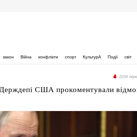
закон
Війна
конфлікти
спорт
КультурА
Події
світ
2234 пере
 Держдепі США прокоментували відмо