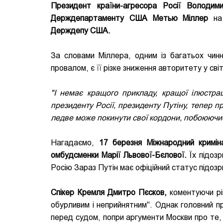
Президент країни-агресора Росії Володим
Держдепартаменту США Метью
Міллер
на 
Держдепу США.
За словами Міллера, одним із багатьох чинни
провалом, є її різке зниження авторитету у світ
"І немає кращого прикладу, кращої ілюстраці
президенту Росії, президенту Путіну, тепер 
ледве може покинути свої кордони, побоюючи
Нагадаємо,
17 березня Міжнародний кримін
омбудсменки Марії Львової-Бєлової.
Їх підозр
Росію Зараз Путін має офіційний статус підозр
Спікер Кремля Дмитро Пєсков,
коментуючи рі
обурливим і неприйнятним". Однак головний 
перед судом, попри аргументи Москви про те