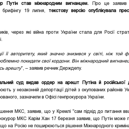
ир Путін став міжнародним вигнанцем.
Про це заяви
брифінгу 19 липня,
текстову версію опублікувала пре
ків, через які війна проти України стала для Росії страт
і.
ї її авторитету, який значно знизився у світі, ніж той ф
проблемно покидати свої кордони. Він міжнародний вигнанец
сь арешту
", – заявив речник Держдепу.
альний суд видав ордер на арешт Путіна й російської 
юють у незаконній депортації дітей з окупованих районів Ук
юваного, зазначили в Офісі генпрокурора України.
шення МКС, заявив, що у Кремлі "сам підхід до питання в
прокурор МКС Карім Хан 17 березня заявив, що Путін може 
, що на Росію не поширюються рішення Міжнародного кримін