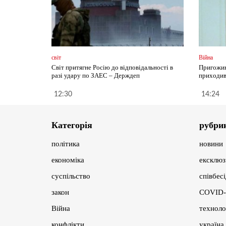
світ
Війна
Світ притягне Росію до відповідальності в
Пригожин
разі удару по ЗАЕС – Держдеп
приходив
12:30
14:24
Категорія
рубри
політика
новини
економіка
ексклюз
суспільство
співбес
закон
COVID-
Війна
техноло
конфлікти
україна