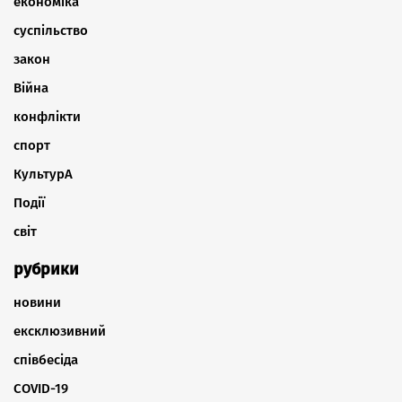
економіка
суспільство
закон
Війна
конфлікти
спорт
КультурА
Події
світ
рубрики
новини
ексклюзивний
співбесіда
COVID-19