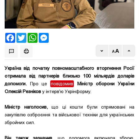
Facebook
Twitter
WhatsApp
Messenger
Україна від початку повномасштабного вторгнення Росії
отримала від партнерів близько 100 мільярдів доларів
допомоги.
Про це
повідомив
Міністр оборони України
Олексій Резніков
у інтерв'ю Укрінформу.
Міністр наголосив,
що ці кошти були спрямовані на
закупівлю озброєння та військової техніки для українських
збройних сил.
Він також зазначив,
що допомога включала зброю,