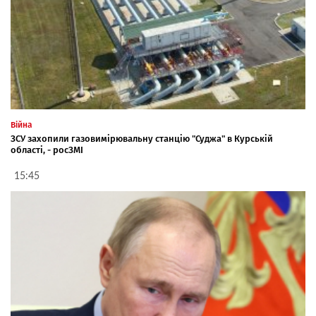
Війна
ЗСУ захопили газовимірювальну станцію "Суджа" в Курській
області, - росЗМІ
15:45