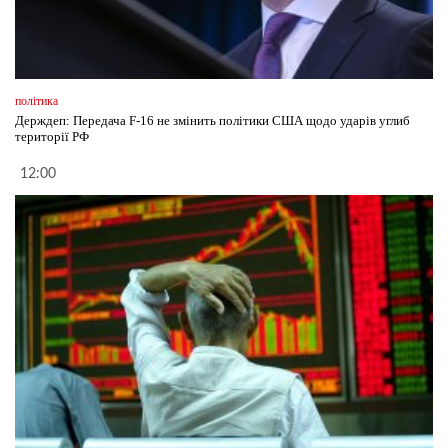
політика
Держдеп: Передача F-16 не змінить політики США щодо ударів углиб
території РФ
12:00