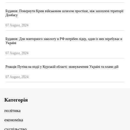
Буданов: Повернути Крим військовим шляхом простіше, ніж захоплені території
Донбасу
07 August, 2024
Буданов: Для повторного заколоту в РФ потрібен лідер, один із них перебуває в
Україні
07 August, 2024
Реакція Путіна на події у Курській області: звинувачення Україні та плани дій
07 August, 2024
Категорія
політика
економіка
суспільство