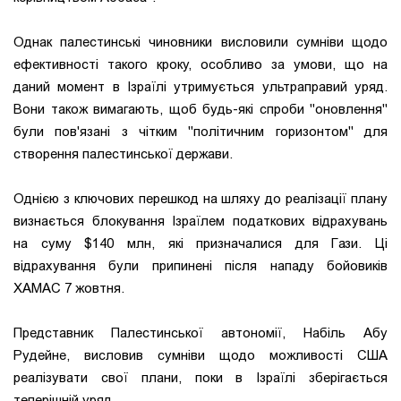
Однак палестинські чиновники висловили сумніви щодо
ефективності такого кроку, особливо за умови, що на
даний момент в Ізраїлі утримується ультраправий уряд.
Вони також вимагають, щоб будь-які спроби "оновлення"
були пов'язані з чітким "політичним горизонтом" для
створення палестинської держави.
Однією з ключових перешкод на шляху до реалізації плану
визнається блокування Ізраїлем податкових відрахувань
на суму $140 млн, які призначалися для Гази. Ці
відрахування були припинені після нападу бойовиків
ХАМАС 7 жовтня.
Представник Палестинської автономії, Набіль Абу
Рудейне, висловив сумніви щодо можливості США
реалізувати свої плани, поки в Ізраїлі зберігається
теперішній уряд.