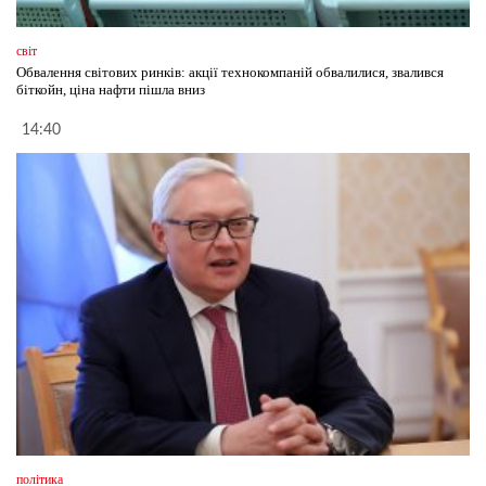
світ
Обвалення світових ринків: акції технокомпаній обвалилися, звалився
біткойн, ціна нафти пішла вниз
14:40
політика