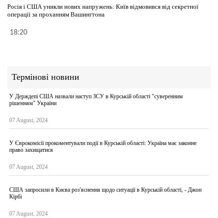
Росія і США уникли нових напружень: Київ відмовився від секретної
операції за проханням Вашингтона
18:20
Термінові новини
У Держдепі США назвали наступ ЗСУ в Курській області "суверенним
рішенням" України
07 August, 2024
У Єврокомісії прокоментували події в Курській області: Україна має законне
право захищатися
07 August, 2024
США запросили в Києва роз'яснення щодо ситуації в Курській області, - Джон
Кірбі
07 August, 2024