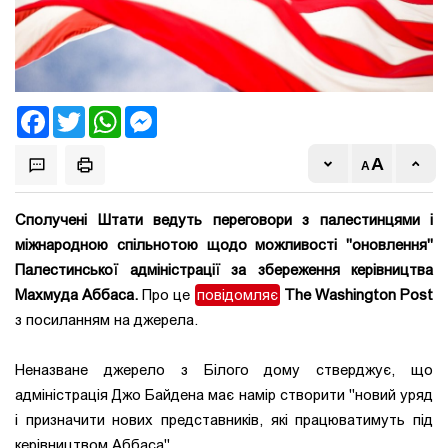
Facebook
Twitter
WhatsApp
Messenger
Сполучені Штати ведуть переговори з палестинцями і
міжнародною спільнотою щодо можливості "оновлення"
Палестинської адміністрації за збереження керівництва
Махмуда Аббаса.
Про це
повідомляє
The Washington Post
з посиланням на джерела.
Неназване джерело з Білого дому стверджує, що
адміністрація Джо Байдена має намір створити "новий уряд
і призначити нових представників, які працюватимуть під
керівництвом Аббаса".