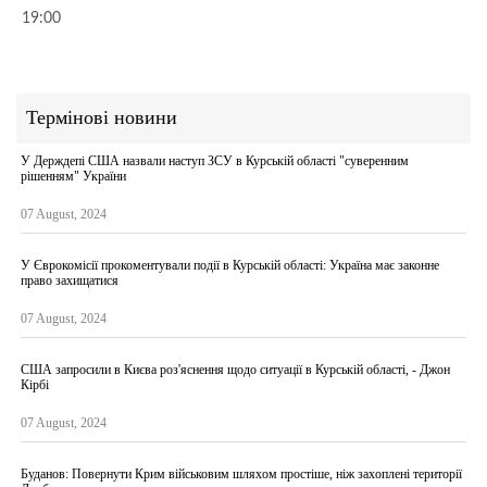
19:00
Термінові новини
У Держдепі США назвали наступ ЗСУ в Курській області "суверенним
рішенням" України
07 August, 2024
У Єврокомісії прокоментували події в Курській області: Україна має законне
право захищатися
07 August, 2024
США запросили в Києва роз'яснення щодо ситуації в Курській області, - Джон
Кірбі
07 August, 2024
Буданов: Повернути Крим військовим шляхом простіше, ніж захоплені території