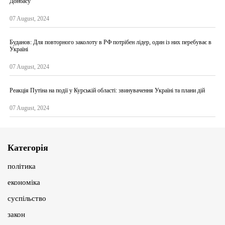
Донбасу
07 August, 2024
Буданов: Для повторного заколоту в РФ потрібен лідер, один із них перебуває в
Україні
07 August, 2024
Реакція Путіна на події у Курській області: звинувачення Україні та плани дій
07 August, 2024
Категорія
політика
економіка
суспільство
закон