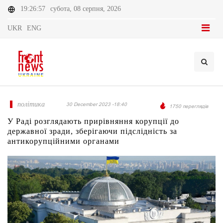
19:26:57
субота, 08 серпня, 2026
UKR
ENG
політика
30 December 2023 -18:40
1750 переглядів
У Раді розглядають прирівняння корупції до
державної зради, зберігаючи підслідність за
антикорупційними органами