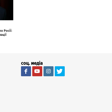
о Росії:
ації
соц. медіа