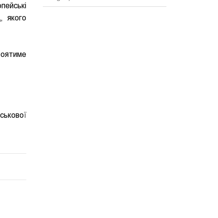
пейські
ц
, якого
тоятиме
ськової