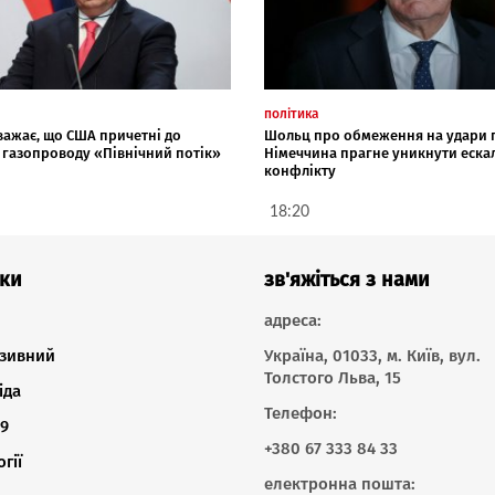
політика
важає, що США причетні до
Шольц про обмеження на удари п
 газопроводу «Північний потік»
Німеччина прагне уникнути ескал
конфлікту
18:20
ки
зв'яжіться з нами
адреса:
зивний
Україна, 01033, м. Київ, вул.
Толстого Льва, 15
іда
Телефон:
9
+380 67 333 84 33
гії
електронна пошта: