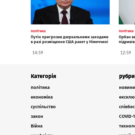
політика
політика
Путін пригрозив дзеркальними заходами
Орбан в
в разі розміщення США ракет у Німеччині
підривів
14:59
12:59
Категорія
рубри
політика
новини
економіка
ексклю
суспільство
співбес
закон
COVID-1
Війна
техноло