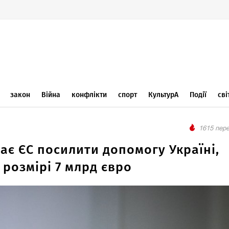
закон
Війна
конфлікти
спорт
КультурА
Події
сві
1615 пере
є ЄС посилити допомогу Україні,
 розмірі 7 млрд євро