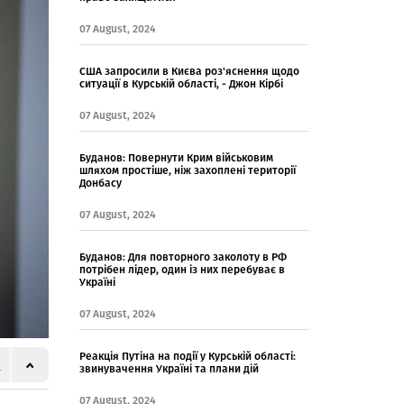
07 August, 2024
США запросили в Києва роз'яснення щодо
ситуації в Курській області, - Джон Кірбі
07 August, 2024
Буданов: Повернути Крим військовим
шляхом простіше, ніж захоплені території
Донбасу
07 August, 2024
Буданов: Для повторного заколоту в РФ
потрібен лідер, один із них перебуває в
Україні
07 August, 2024
Реакція Путіна на події у Курській області:
звинувачення Україні та плани дій
07 August, 2024