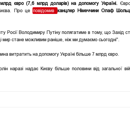
млрд євро (7,6 млрд доларів) на допомогу Україні.
Євро
 Києва. Про це
повідомив
канцлер Німеччини Олаф Шоль
ту Росії Володимиру Путіну полягатиме в тому, що Захід с
ді мир стане можливим раніше, ніж ми думаємо сьогодні".
ина витратить на допомогу Україні більше 7 млрд євро.
лін наразі надає Києву більше половини від загальної вій