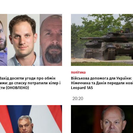
політика
 Захід досягли угоди про обмін
Військова допомога для України:
ими: до списку потрапили кілер і
Німеччина та Данія передали нов
сти (ОНОВЛЕНО)
Leopard 1A5
20:20