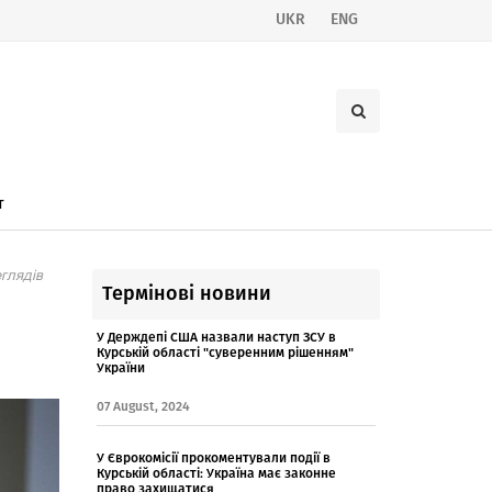
UKR
ENG
т
глядів
Термінові новини
У Держдепі США назвали наступ ЗСУ в
Курській області "суверенним рішенням"
України
07 August, 2024
У Єврокомісії прокоментували події в
Курській області: Україна має законне
право захищатися