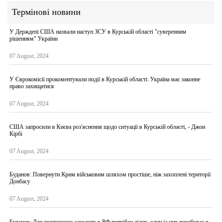
Термінові новини
У Держдепі США назвали наступ ЗСУ в Курській області "суверенним
рішенням" України
07 August, 2024
У Єврокомісії прокоментували події в Курській області: Україна має законне
право захищатися
07 August, 2024
США запросили в Києва роз'яснення щодо ситуації в Курській області, - Джон
Кірбі
07 August, 2024
Буданов: Повернути Крим військовим шляхом простіше, ніж захоплені території
Донбасу
07 August, 2024
Буданов: Для повторного заколоту в РФ потрібен лідер, один із них перебуває в