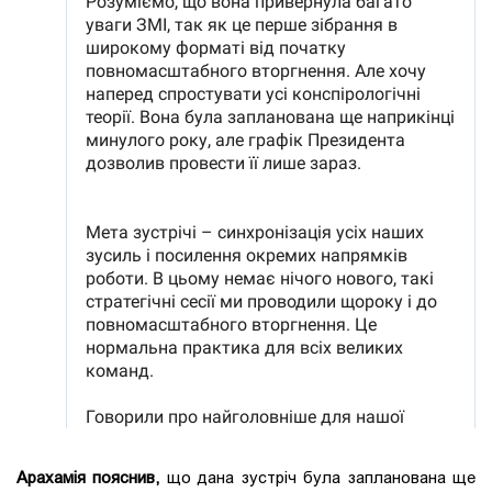
Арахамія пояснив,
що дана зустріч була запланована ще