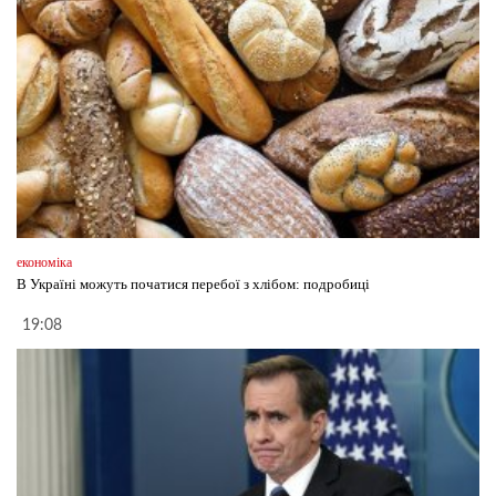
економіка
В Україні можуть початися перебої з хлібом: подробиці
19:08