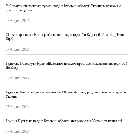
У Єврокомісії прокоментували події в Курській області: Україна має законне
право захищатися
07 August, 2024
США запросили в Києва роз'яснення щодо ситуації в Курській області, - Джон
Кірбі
07 August, 2024
Буданов: Повернути Крим військовим шляхом простіше, ніж захоплені території
Донбасу
07 August, 2024
Буданов: Для повторного заколоту в РФ потрібен лідер, один із них перебуває в
Україні
07 August, 2024
Реакція Путіна на події у Курській області: звинувачення Україні та плани дій
07 August, 2024