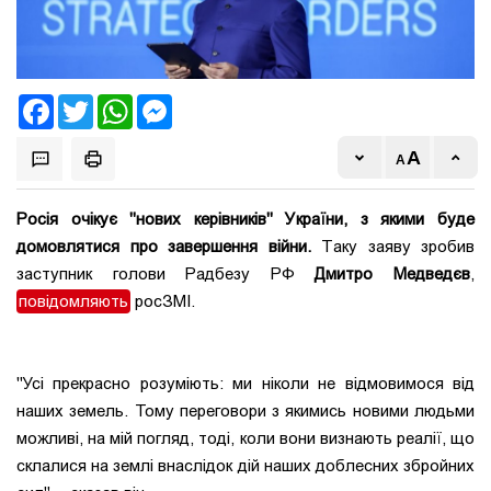
Facebook
Twitter
WhatsApp
Messenger
Росія очікує "нових керівників" України, з якими буде
домовлятися про завершення війни.
Таку заяву зробив
заступник голови Радбезу РФ
Дмитро Медведєв
,
повідомляють
росЗМІ.
"Усі прекрасно розуміють: ми ніколи не відмовимося від
наших земель. Тому переговори з якимись новими людьми
можливі, на мій погляд, тоді, коли вони визнають реалії, що
склалися на землі внаслідок дій наших доблесних збройних