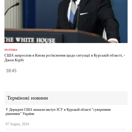
політика
США запросили в Києва роз'яснення щодо ситуації в Курській області, -
Джон Кірбі
18:45
Термінові новини
У Держдепі США назвали наступ ЗСУ в Курській області "суверенним
рішенням" України
07 August, 2024