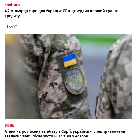
політика
4,2 мільярда євро для України: ЄС підтвердив перший транш
кредиту
15:00
Війна
Атака на російську авіабазу в Сирії: українські спецпризначенці
завдали удару після зустрічі Путіна з Асадом