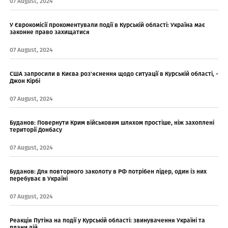
07 August, 2024
У Єврокомісії прокоментували події в Курській області: Україна має
законне право захищатися
07 August, 2024
США запросили в Києва роз'яснення щодо ситуації в Курській області, -
Джон Кірбі
07 August, 2024
Буданов: Повернути Крим військовим шляхом простіше, ніж захоплені
території Донбасу
07 August, 2024
Буданов: Для повторного заколоту в РФ потрібен лідер, один із них
перебуває в Україні
07 August, 2024
Реакція Путіна на події у Курській області: звинувачення Україні та
плани дій