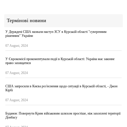
Термінові новини
У Держдепі США назвали наступ ЗСУ в Курській області "суверенним
рішенням" України
07 August, 2024
У Єврокомісії прокоментували події в Курській області: Україна має законне
право захищатися
07 August, 2024
США запросили в Києва роз'яснення щодо ситуації в Курській області, - Джон
Кірбі
07 August, 2024
Буданов: Повернути Крим військовим шляхом простіше, ніж захоплені території
Донбасу