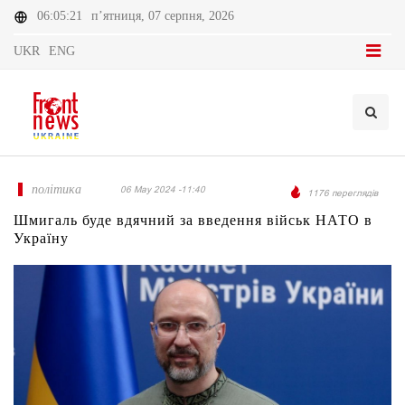
06:05:21
п’ятниця, 07 серпня, 2026
UKR
ENG
політика
06 May 2024 -11:40
1176 переглядів
Шмигаль буде вдячний за введення військ НАТО в
Україну