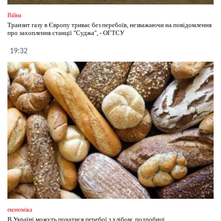
Війна
Транзит газу в Європу триває без перебоїв, незважаючи на повідомлення
про захоплення станції "Суджа", - ОГТСУ
19:32
економіка
В Україні можуть початися перебої з хлібом: подробиці