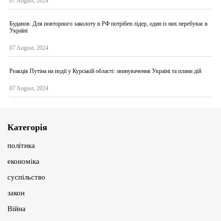
07 August, 2024
Буданов: Для повторного заколоту в РФ потрібен лідер, один із них перебуває в
Україні
07 August, 2024
Реакція Путіна на події у Курській області: звинувачення Україні та плани дій
07 August, 2024
Категорія
політика
економіка
суспільство
закон
Війна