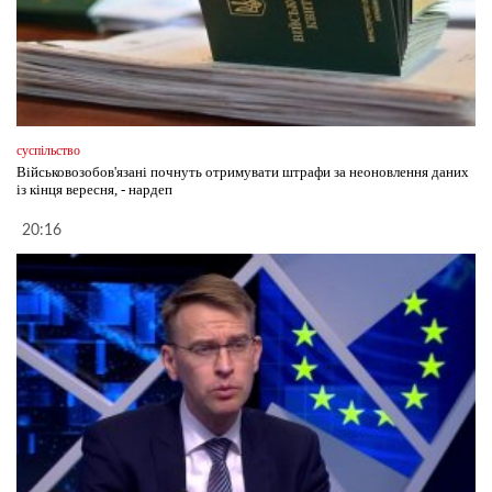
суспільство
Військовозобов'язані почнуть отримувати штрафи за неоновлення даних
із кінця вересня, - нардеп
20:16