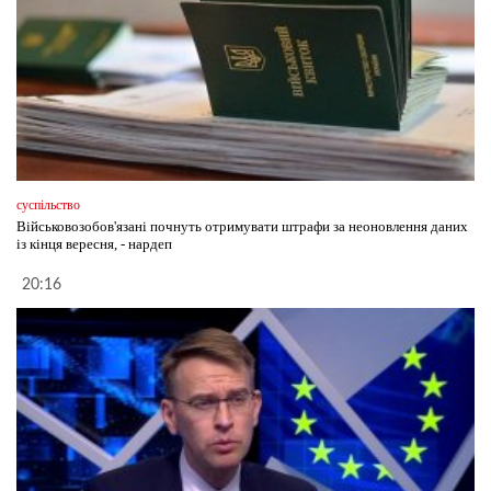
суспільство
Військовозобов'язані почнуть отримувати штрафи за неоновлення даних
із кінця вересня, - нардеп
20:16