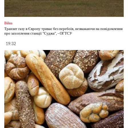
Війна
Транзит газу в Європу триває без перебоїв, незважаючи на повідомлення
про захоплення станції "Суджа", - ОГТСУ
19:32