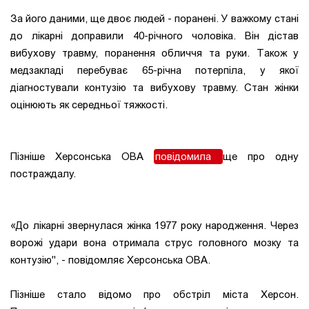
За його даними, ще двоє людей - поранені. У важкому стані
до лікарні доправили 40-річного чоловіка. Він дістав
вибухову травму, поранення обличчя та руки. Також у
медзакладі перебуває 65-річна потерпіла, у якої
діагностували контузію та вибухову травму. Стан жінки
оцінюють як середньої тяжкості.
Пізніше Херсонська ОВА
повідомила
ще про одну
постраждалу.
«До лікарні звернулася жінка 1977 року народження. Через
ворожі удари вона отримала струс головного мозку та
контузію", - повідомляє Херсонська ОВА.
Пізніше стало відомо про обстріл міста Херсон.