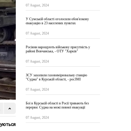
07 August, 2024
У Сумській області оголосили обов'язкову
евакуацію в 23 населених пунктах
07 August, 2024
Росіяни нарощують військову присутність у
районі Вовчанська, - ОТУ "Харків"
07 August, 2024
ЗСУ захопили газовимірювальну станцію
"Суджа" в Курській області, - росЗМІ
07 August, 2024
Бої в Курській області в Росії тривають без
перерви: Суджа на межі повної евакуації
07 August, 2024
туються