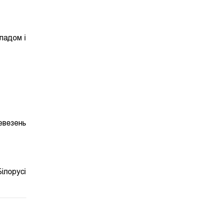
ладом і
евезень
ілорусі