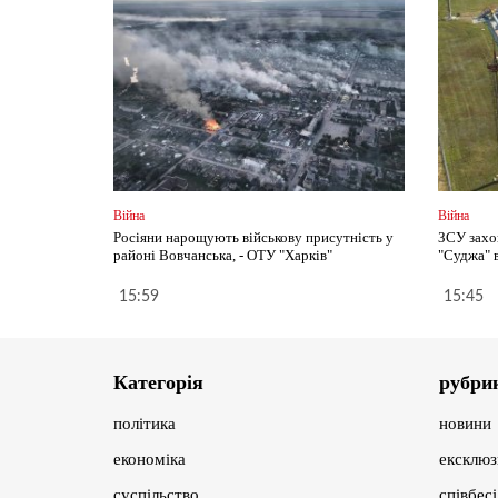
Війна
Війна
Росіяни нарощують військову присутність у
ЗСУ захо
районі Вовчанська, - ОТУ "Харків"
"Суджа" в
15:59
15:45
Категорія
рубри
політика
новини
економіка
ексклюз
суспільство
співбес