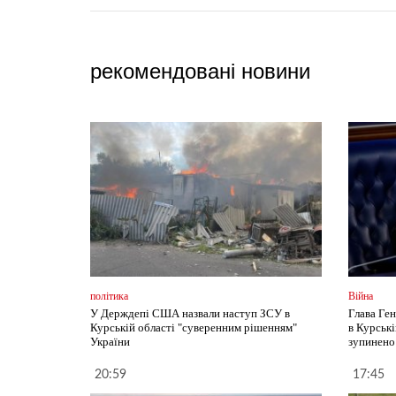
рекомендовані новини
політика
Війна
У Держдепі США назвали наступ ЗСУ в
Глава Ге
Курській області "суверенним рішенням"
в Курськ
України
зупинено
20:59
17:45