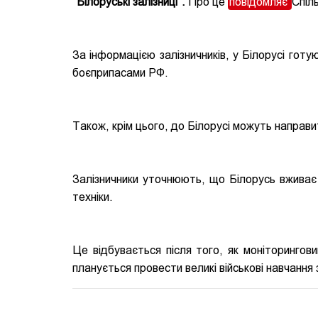
"Білоруські залізниці".
Про це
повідомляє
Спіль
За інформацією залізничників, у Білорусі гот
боєприпасами РФ.
Також, крім цього, до Білорусі можуть направ
Залізничники уточнюють, що Білорусь вживає
техніки.
Це відбувається після того, як моніторингов
планується провести великі військові навчання 