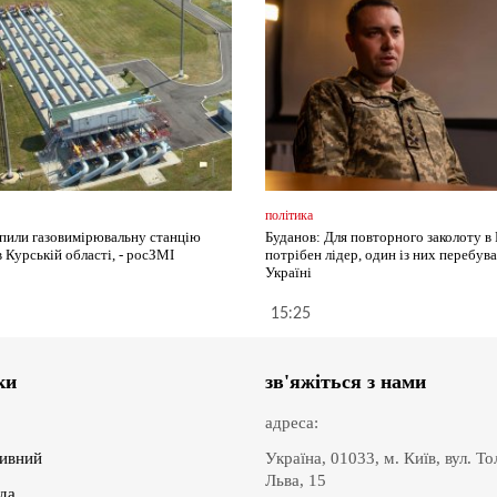
політика
пили газовимірювальну станцію
Буданов: Для повторного заколоту в
 Курській області, - росЗМІ
потрібен лідер, один із них перебува
Україні
15:25
ки
зв'яжіться з нами
адреса:
ивний
Україна, 01033, м. Київ, вул. Т
Льва, 15
іда