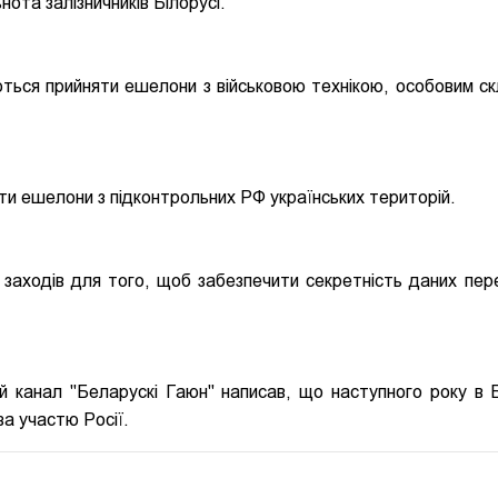
нота залізничників Білорусі.
уються прийняти ешелони з військовою технікою, особовим ск
ити ешелони з підконтрольних РФ українських територій.
 заходів для того, щоб забезпечити секретність даних пер
ий канал "Беларускі Гаюн" написав, що наступного року в Б
за участю Росії.