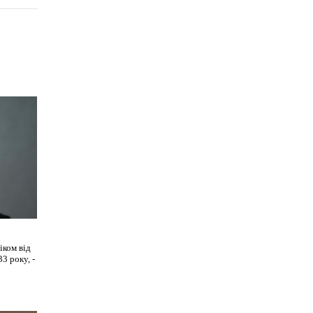
іком від
3 року, -