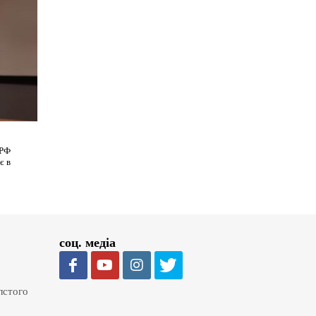
 РФ
є в
соц. медіа
олстого