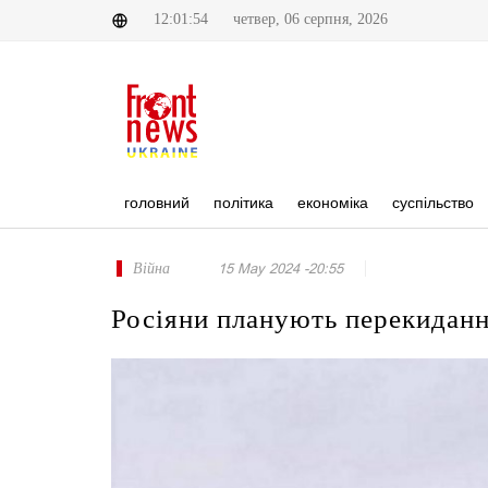
12:01:54
четвер, 06 серпня, 2026
головний
політика
економіка
суспільство
Війна
15 May 2024 -20:55
Росіяни планують перекидання