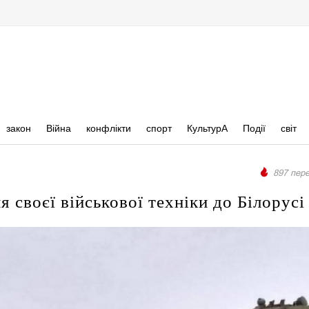
закон
Війна
конфлікти
спорт
КультурА
Події
світ
897 пере
 своєї військової техніки до Білорусі